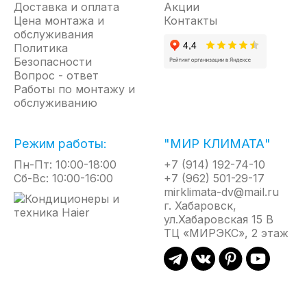
которая буквально сдувает влагу с рук. Особая
Доставка и оплата
Акции
Цена монтажа и
форма воздуховыпускного отверстия
Контакты
обслуживания
обеспечивает плотность и мощность потока, что
Политика
позволяет эффективно обдувать максимальную
Безопасности
поверхность рук и их можно высушить
менее
Вопрос - ответ
чем за 10 секунд
.
Работы по монтажу и
обслуживанию
Встроенный нагревательный элемент
в
EHDA/HPW-1800W
сделает сушку рук не только
быстрой, но и приятной. А в случае перегрева
Режим работы:
"МИР КЛИМАТА"
прибора специальная система защиты безопасно
Пн-Пт: 10:00-18:00
+7 (914) 192-74-10
отключит его.
Сб-Вс: 10:00-16:00
+7 (962) 501-29-17
mirklimata-dv@mail.ru
Прибор изготовлен из
высокопрочного и
г. Хабаровск,
экологически чистого ABS пластика,
который
ул.Хабаровская 15 В
сохранит его первозданный вид и обеспечит
ТЦ «МИРЭКС», 2 этаж
стабильную работу на долгие годы.
Ключевые преимущества:
Чувствительный инфракрасный датчик