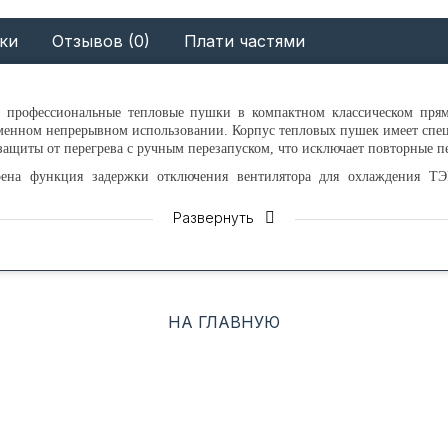
ки
Отзывов (0)
Плати частями
профессиональные тепловые пушки в компактном классическом прямо
еменном непрерывном использовании. Корпус тепловых пушек имеет спе
защиты от перегрева с ручным перезапуском, что исключает повторные п
рена функция задержки отключения вентилятора для охлаждения Т
Развернуть
-30 рассчитаны на питание от электросети 380 В (50Гц).
оздуха от -20 °С до +40 °С при относительной влажности воздуха н
 нержавеющей стали - долгий срок службы прибора. Эргономичная про
 вентиляции позволяют выбрать необходимый режим работы пушки и опт
 снижение производительности от номинального значения до 20%, сниж
НА ГЛАВНУЮ
ХАРАКТЕРИСТИКИ
атурам
ы и его автоматический перезапуск
ю