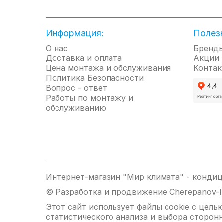
● Две ступени нагрева и режим вентиляции
● Возможность снятия перегрева с ТЭНов (для моделей от 9кВт)
● Эргономичная прорезиненная ручка-подставка
Информация:
Полез
● Высокоточный терморегулятор
● Большая мощность (до 30 кВт) в компактном корпусе
О нас
Бренд
● Гарантия 24 месяца
Доставка и оплата
Акции
Цена монтажа и обслуживания
Контак
Политика Безопасности
Вопрос - ответ
Работы по монтажу и
обслуживанию
Интернет-магазин "Мир климата" - кондиц
© Разработка и продвижение Cherepanov-
Этот сайт использует файлы cookie с цел
статистического анализа и выбора сторон