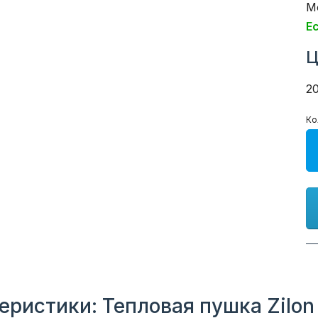
М
Е
Ц
2
Ко
еристики: Тепловая пушка Zilon