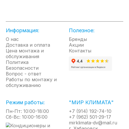
● Эргономичная ручка - удобная пластиковая ручка для переноса
● Высокоточный терморегулятор
● Компактный корпус - позволяет применять прибор для отопления в
малогабаритных помещениях и делают его практически незаметным
● ТЭНы из нержавеющей стали - высокая надежность и долгий срок службы прибора
Информация:
Полезное:
● Полимерное покрытие корпуса, устойчивое к коррозии
● Две ступени нагрева и режим вентиляции - возможность выбора режима работы
О нас
Бренды
● Пожаробезопасность
Доставка и оплата
Акции
Цена монтажа и
Контакты
обслуживания
Политика
Безопасности
Вопрос - ответ
Работы по монтажу и
обслуживанию
Режим работы:
"МИР КЛИМАТА"
Пн-Пт: 10:00-18:00
+7 (914) 192-74-10
Сб-Вс: 10:00-16:00
+7 (962) 501-29-17
mirklimata-dv@mail.ru
г. Хабаровск,