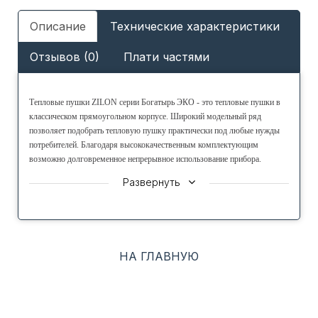
Описание
Технические характеристики
Отзывов (0)
Плати частями
Тепловые пушки ZILON серии Богатырь ЭКО - это тепловые пушки в
классическом прямоугольном корпусе. Широкий модельный ряд
позволяет подобрать тепловую пушку практически под любые нужды
потребителей. Благодаря высококачественным комплектующим
возможно долговременное непрерывное использование прибора.
Терморегулятор позволит подобрать нужную температуру, а
Развернуть
встроенный термостат обеспечит защиту от перегрева.
ХАРАКТЕРИСТИКИ
● Встроенная панель управления - позволяет управлять прибором без применения
дополнительных устройств
НА ГЛАВНУЮ
● Классический корпус прямоугольной формы, устойчивый к высоким температурам
обеспечивает мощный поток горячего воздуха
● Встроенный термостат для защиты от перегрева - автоматическое отклонение
прибора при достижении критической температуры и его автоматический перезапуск