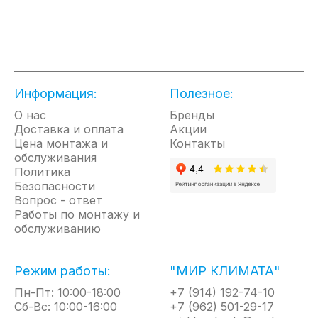
мощность». Долговечное полимерное покрытие цвета
серебристый металлик и антикоррозийная обработка
корпуса обеспечивают сохранность внешнего вида
оборудования на весь срок эксплуатации.
Назначение
Информация:
Полезное:
Воздушные тепловые завесы BALLU серии S2
О нас
создают высокоскоростной воздушный поток,
Бренды
Доставка и оплата
Акции
разделяющий окружающую среду внутри и снаружи
Цена монтажа и
Контакты
помещения на две температурные зоны, благодаря
обслуживания
чему в помещении поддерживается комфортная
Политика
температура и при этом сберегается электроэнергия.
Безопасности
Вопрос - ответ
Сфера применения
Работы по монтажу и
обслуживанию
Устанавливаются над дверьми магазинов, офисов,
общественных и жилых помещений, проходных,
тамбуров, над окнами выдачи товара павильонов,
Режим работы:
"МИР КЛИМАТА"
киосков, предприятий быстрого питания,
Пн-Пт: 10:00-18:00
+7 (914) 192-74-10
автозаправок и др.
Сб-Вс: 10:00-16:00
+7 (962) 501-29-17