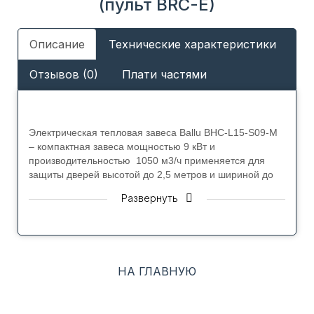
(пульт BRC-E)
Описание
Технические характеристики
Отзывов (0)
Плати частями
Электрическая тепловая завеса Ballu BHC-L15-S09-M
– компактная завеса мощностью 9 кВт и
производительностью 1050 м3/ч применяется для
защиты дверей высотой до 2,5 метров и шириной до
1,5 метров.
Развернуть
Завеса крепится горизонтально над проемом при
помощи двух винтов. Подключение к электросети и
переключение между режимами осуществляется при
помощи выносного пульта управления BRC-E со
встроенным электронным термостатом, который
НА ГЛАВНУЮ
входит в комплект поставки.
Завеса работает в трех режимах тепловой мощности –
«режим вентиляции», «половина мощности», «полная