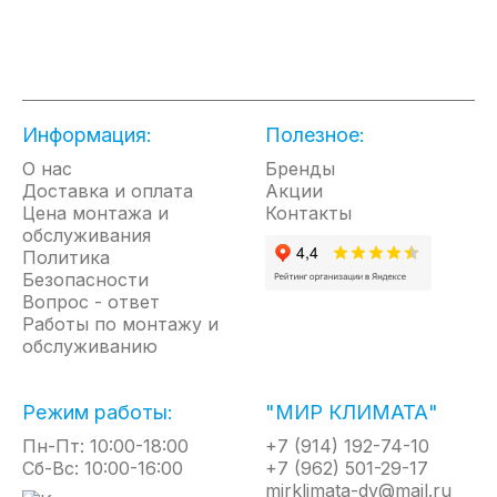
распространение шума от вентиляционных колес
направляя его в потолок, а не в проходящих людей,
что делает завесу значительно тише аналогов в
классическом корпусе.
Управление завесой осуществляется при помощи
Информация:
Полезное:
пульта со встроенным термостатом. Пульт
О нас
измеряет и автоматически регулирует
Бренды
Доставка и оплата
температуру в помещении, подключая
Акции
Цена монтажа и
нагревательные элементы по мере
Контакты
обслуживания
необходимости, тем самым снижает
Политика
энергопотребление завесы и исключает перегрев
Безопасности
помещения.
Вопрос - ответ
Работы по монтажу и
Так же пульт позволяет регулировать тепловую
обслуживанию
мощность завесы в ручном режиме. Выбирая один
из трех режимов работы: без нагрева, 50%
мощности, 100% мощности.
Режим работы:
"МИР КЛИМАТА"
Пн-Пт: 10:00-18:00
+7 (914) 192-74-10
Сб-Вс: 10:00-16:00
+7 (962) 501-29-17
mirklimata-dv@mail.ru