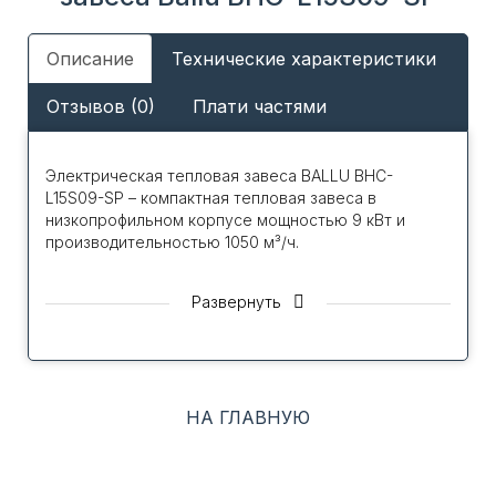
Описание
Технические характеристики
Отзывов (0)
Плати частями
Электрическая тепловая завеса BALLU BHC-
L15S09-SP – компактная тепловая завеса в
низкопрофильном корпусе мощностью 9 кВт и
производительностью 1050 м³/ч.
Завеса устанавливается горизонтально над
Развернуть
проемом при помощи монтажных отверстий
расположенных на боковых стенках декоративных
крышек и применяется для защиты дверей
увеличенной ширины до 150 см.
НА ГЛАВНУЮ
Подключение к однофазной электрической сети
осуществляется при помощи кабеля питания.
Передняя панель без перфорации блокирует