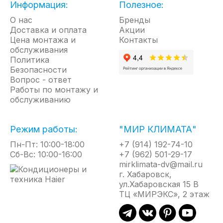
отказ (не менее 25 000 ч.) и теплообменника от
Информация:
Полезное:
одной из ведущих европейских компаний,
О нас
Бренды
выдерживающего давление до 16 атм. при
Доставка и оплата
Акции
температуре теплоносителя до 150 °С. Цельное
Цена монтажа и
Контакты
сопло без «мертвых» зон формирует сплошной
обслуживания
воздушный поток по всей длине завесы для
Политика
надежного перекрытия проема. Водяные
Безопасности
завесы Ballu позволяют значительно сократить
Вопрос - ответ
тепловые потери через открытые двери и
Работы по монтажу и
обслуживанию
проемы, а также обеспечивают эффективный
обогрев локальных зон. Обладая высокой
тепловой мощностью, водяные тепловые
Режим работы:
"МИР КЛИМАТА"
завесы не создают нагрузку на электросеть
здания, т.к. обогрев производится за счет
Пн-Пт: 10:00-18:00
+7 (914) 192-74-10
Сб-Вс: 10:00-16:00
+7 (962) 501-29-17
нагретого теплоносителя.
mirklimata-dv@mail.ru
г. Хабаровск,
ул.Хабаровская 15 В
Применение
ТЦ «МИРЭКС», 2 этаж
Ворота и рольставни цехов, ангаров, гаражей,
складов, выставочных залов.