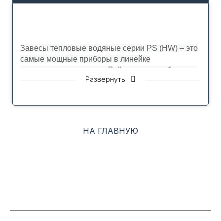
Завесы тепловые водяные серии PS (HW) – это
самые мощные приборы в линейке
высоконапорных завес Ballu, которые обладают
Развернуть
высокой производительностью и успешно
используются для эффективной защиты
проемов высотой до 4,5 метров. Завесы Ballu –
первые и единственные завесы на рынке,
полностью удовлетворяющие требованиям
НА ГЛАВНУЮ
нового национального стандарта ГОСТ 32512-
2013. Высокоэффективные рабочие колеса,
произведенные немецкой компанией Punker,
гарантируют оборудованию стабильную работу
сроком от 10 лет. Непревзойденную надежность
обеспечивает использование
энергоэффективных внешнероторных
двигателей с увеличенным сроком наработки на