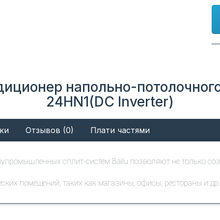
диционер напольно-потолочного
24HN1(DC Inverter)
ки
Отзывов (0)
Плати частями
упромышленных сплит-систем Ballu позволяют не только соз
ких помещений, таких как магазины, офисы, рестораны и др.