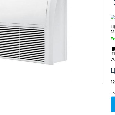
П
М
Е
7
Ц
1
Ко