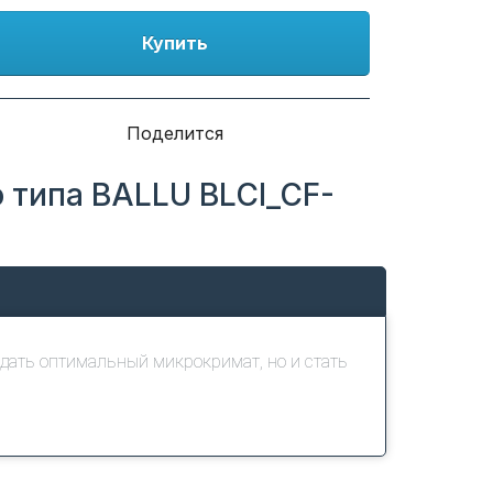
Купить
Поделится
 типа BALLU BLCI_CF-
дать оптимальный микрокримат, но и стать