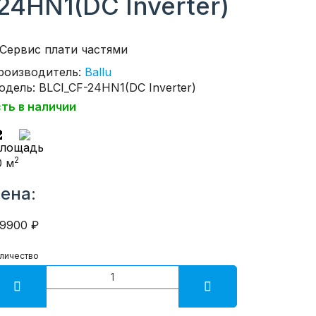
24HN1(DC Inverter)
роизводитель:
Ballu
одель: BLCI_CF-24HN1(DC Inverter)
сть в наличии
2
0 м
ена:
29900 ₽
личество