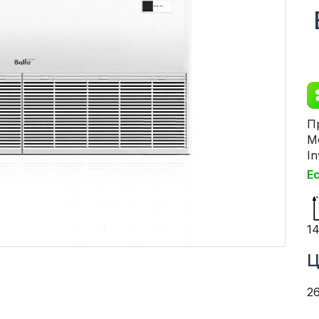
П
М
In
Е
1
Ц
2