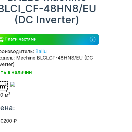
BLCI_CF-48HN8/EU
(DC Inverter)
роизводитель:
Ballu
одель: Machine BLCI_CF-48HN8/EU (DC
verter)
сть в наличии
2
40 м
ена:
60200 ₽