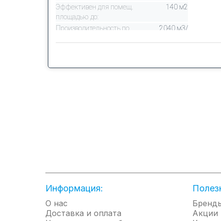
Эффективен для помещ.
140 м2
площадью до:
Производительность по
2040 м3/
воздуху:
час
Инверторная технология:
Да
Гарантийный срок:
3 года
Информация:
Полез
О нас
Бренд
Доставка и оплата
Акции