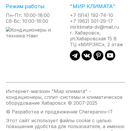
● Два выхода для слива дренажа
Режим работы:
"МИР КЛИМАТА"
● Дренажный насос (опция)
● Низкий уровень шума благодаря специально разработанной форме вентилятора
Пн-Пт: 10:00-18:00
+7 (914) 192-74-10
● Max перепад высот 15 м, max длина трассы 50 м
Сб-Вс: 10:00-16:00
+7 (962) 501-29-17
● Возможность подключения детектора карты доступа (для гостиниц)
mirklimata-dv@mail.ru
● Возможность подключения пожарной сигнализации (датчик дыма)
г. Хабаровск,
● Пульт ДУ в комплекте, проводной пульт (опция)
ул.Хабаровская 15 В
● Возможность притока свежего воздуха
ТЦ «МИРЭКС», 2 этаж
● Функция Smart Defrost
● Автоматический перезапуск
● Система самодиагностики и защиты
● Работа на охлаждение/обогрев до -15С/-10С
Интернет-магазин "Мир климата" -
кондиционеры, сплит-системы и климатическое
оборудование Хабаровск © 2007-2025
© Разработка и продвижение Cherepanov-IT
Этот сайт использует файлы cookie с целью
повышения удобства для пользователя, а именно