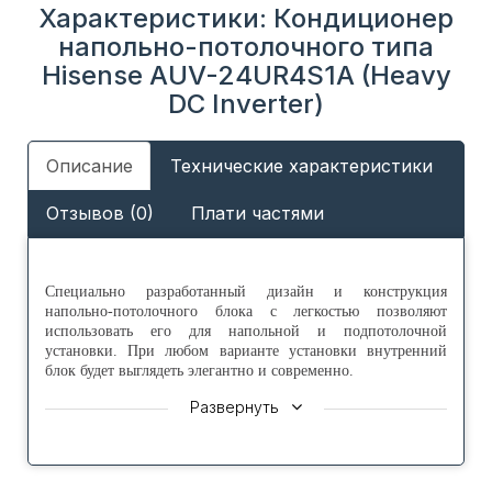
Характеристики: Кондиционер
напольно-потолочного типа
Hisense AUV-24UR4S1A (Heavy
DC Inverter)
Описание
Технические характеристики
Отзывов (0)
Плати частями
Специально разработанный дизайн и конструкция
напольно-потолочного блока с легкостью позволяют
использовать его для напольной и подпотолочной
установки. При любом варианте установки внутренний
блок будет выглядеть элегантно и современно.
Монолитный дренажный поддон оптимизированной
Развернуть
формы исключает протекание в любом положении. Более
того, есть возможность подключения дренажного патрубка
как справа, так и слева, а 3 выхода для подключения
фреоновой трассы значительно упростят процесс монтажа.