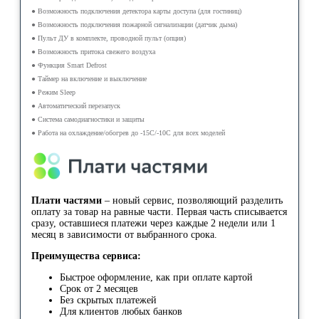
● Возможность подключения детектора карты доступа (для гостиниц)
● Возможность подключения пожарной сигнализации (датчик дыма)
● Пульт ДУ в комплекте, проводной пульт (опция)
● Возможность притока свежего воздуха
● Функция Smart Defrost
● Таймер на включение и выключение
● Режим Sleep
● Автоматический перезапуск
● Система самодиагностики и защиты
● Работа на охлаждение/обогрев до -15С/-10С для всех моделей
Плати частями
– новый сервис, позволяющий разделить
оплату за товар на равные части. Первая часть списывается
сразу, оставшиеся платежи через каждые 2 недели или 1
месяц в зависимости от выбранного срока.
Преимущества сервиса:
Быстрое оформление, как при оплате картой
Срок от 2 месяцев
Без скрытых платежей
Для клиентов любых банков