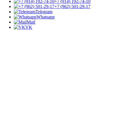
+7 (914) 192-74-10
+7 (962) 501-29-17
Telegram
Whatsapp
Mail
VK