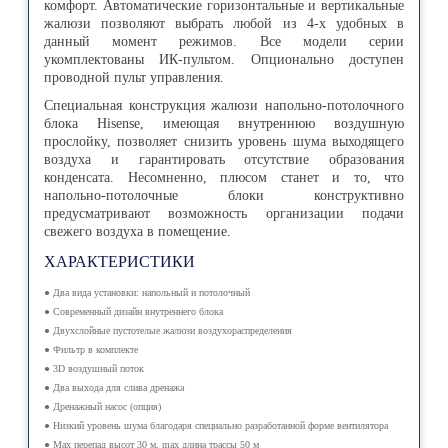
комфорт. Автоматические горизонтальные и вертикальные
жалюзи позволяют выбрать любой из 4-х удобных в
данный момент режимов. Все модели серии
укомплектованы ИК-пультом. Опционально доступен
проводной пульт управления.
Специальная конструкция жалюзи напольно-потолочного
блока Hisense, имеющая внутреннюю воздушную
прослойку, позволяет снизить уровень шума выходящего
воздуха и гарантировать отсутствие образования
конденсата. Несомненно, плюсом станет и то, что
напольно-потолочные блоки конструктивно
предусматривают возможность организации подачи
свежего воздуха в помещение.
ХАРАКТЕРИСТИКИ
● Два вида установки: напольный и потолочный
● Современный дизайн внутреннего блока
● Двухслойные пустотелые жалюзи воздухораспределения
● Фильтр в комплекте
● 3D воздушный поток
● Два выхода для слива дренажа
● Дренажный насос (опция)
● Низкий уровень шума благодаря специально разработанной форме вентилятора
● Max перепад высот 30 м, max длина трассы 50 м