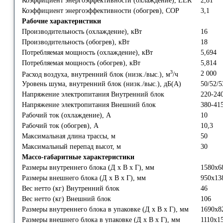
Коэффициент энергоэффективности (охлаждение), EER
2,81
Коэффициент энергоэффективности (обогрев), COP
3,1
Рабочие характеристики
Производительность (охлаждение), кВт
16
Производительность (обогрев), кВт
18
Потребляемая мощность (охлаждение), кВт
5,694
Потребляемая мощность (обогрев), кВт
5,814
3
2 000
Расход воздуха, внутренний блок (низк./выс.), м
/ч
Уровень шума, внутренний блок (низк./выс.), дБ(А)
50/52/5
Напряжение электропитания Внутренний блок
220-240
Напряжение электропитания Внешний блок
380-415
Рабочий ток (охлаждение), А
10
Рабочий ток (обогрев), А
10,3
Максимальная длина трассы, м
50
Максимальный перепад высот, м
30
Массо-габаритные характеристики
Размеры внутреннего блока (Д x В x Г), мм
1580x6
Размеры внешнего блока (Д x В x Г), мм
950x13
Вес нетто (кг) Внутренний блок
46
Вес нетто (кг) Внешний блок
106
Размеры внутреннего блока в упаковке (Д x В x Г), мм
1690x8
Размеры внешнего блока в упаковке (Д x В x Г), мм
1110x1