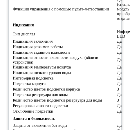
(специ
Функция управления с помощью пульта-метеостанции
модуль
приобр
отдель
Индикация
Инфор
Тип дисплея
LED
Индикация включения
Да
Индикация режимов работы
Да
Индикация заданной влажности
Да
Индикация относит. влажности воздуха (вблизи
Да
устройства)
Индикация температуры воздуха
Да
Индикация низкого уровня воды
Да
Интерьерная подсветка
Да
Подсветка корпуса
Да
Количество цветов подсветки корпуса
3
Подсветка резервуара для воды
Да
Количество цветов подсветки резервуара для воды
3
Регулировка яркости подсветки
Да
Отключение подсветки
Да
Защита и безопасность
Защита от включения без воды
Да