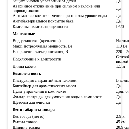
Защита кнопок управления от детей
Да
Аварийное отключение при сильном наклоне или
Да
опрокидывании
Автоматическое отключение при низком уровне воды
Да
Антибактериальное покрытие бака
Да
Класс пылевлагозащищенности
IP20
Монтажные
Вид установки (крепления)
Настол
Макс. потребляемая мощность, Вт
110 Вт
Напряжение электропитания, В
220 - 2
Сетевой
Подключение к электросети
вилко
Длина кабеля
1.5 м
Комплектность
Инструкция с гарантийным талоном
В комп
Контейнер для ароматических масел
Да
Пульт управления в комплекте
Доп. о
Фильтр-картридж для умягчения воды в комплекте
Да
Щеточка для очистки
Да
Вес и габариты товара
Вес товара (нетто)
2.9 кг
Высота товара
45 см
Ширина товара
20.9 см