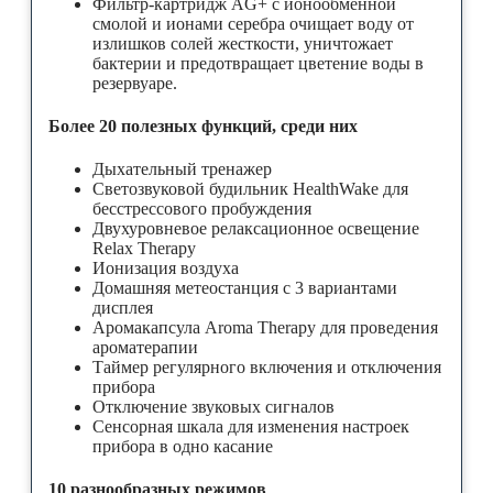
Фильтр-картридж AG+ с ионообменной
смолой и ионами серебра очищает воду от
излишков солей жесткости, уничтожает
бактерии и предотвращает цветение воды в
резервуаре.
Более 20 полезных функций, среди них
Дыхательный тренажер
Светозвуковой будильник HealthWake для
бесстрессового пробуждения
Двухуровневое релаксационное освещение
Relax Therapy
Ионизация воздуха
Домашняя метеостанция с 3 вариантами
дисплея
Аромакапсула Aroma Therapy для проведения
ароматерапии
Таймер регулярного включения и отключения
прибора
Отключение звуковых сигналов
Сенсорная шкала для изменения настроек
прибора в одно касание
10 разнообразных режимов