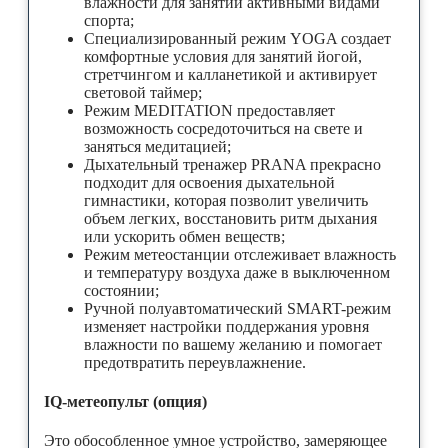
влажности для занятий активными видами
спорта;
Специализированный режим YOGA создает
комфортные условия для занятий йогой,
стретчингом и калланетикой и активирует
световой таймер;
Режим MEDITATION предоставляет
возможность сосредоточиться на свете и
заняться медитацией;
Дыхательный тренажер PRANA прекрасно
подходит для освоения дыхательной
гимнастики, которая позволит увеличить
объем легких, восстановить ритм дыхания
или ускорить обмен веществ;
Режим метеостанции отслеживает влажность
и температуру воздуха даже в выключенном
состоянии;
Ручной полуавтоматический SMART-режим
изменяет настройки поддержания уровня
влажности по вашему желанию и помогает
предотвратить переувлажнение.
IQ-метеопульт (опция)
Это обособленное умное устройство, замеряющее