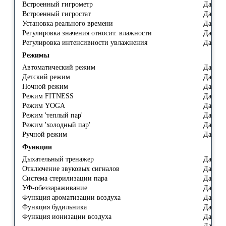
Встроенный гигрометр
Да
Встроенный гигростат
Да
Установка реального времени
Да
Регулировка значения относит. влажности
Да
Регулировка интенсивности увлажнения
Да
Режимы
Автоматический режим
Да
Детский режим
Да
Ночной режим
Да
Режим FITNESS
Да
Режим YOGA
Да
Режим 'теплый пар'
Да
Режим 'холодный пар'
Да
Ручной режим
Да
Функции
Дыхательный тренажер
Да
Отключение звуковых сигналов
Да
Система стерилизации пара
Да
УФ-обеззараживание
Да
Функция ароматизации воздуха
Да
Функция будильника
Да
Функция ионизации воздуха
Да
Да