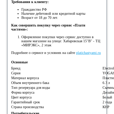
Требования к клиенту:
Гражданство РФ
Наличие дебетовой или кредитной карты
Возраст от 18 до 70 лет.
Как совершить покупку через сервис «Плати
частями»:
Оформление покупки через сервис доступно в
нашем магазине на улице: Хабаровская 15"В" - ТЦ
«МИРЭКС», 2 этаж
Подробнее о сервисе и условиях на сайте
platichastyami.ru
Основные
Бренд
Electro
Серия
YOGAhe
Материал корпуса
Пласт
Объем внутреннего бака
6.3 л
Тип резервуара для воды
Съемн
Форма корпуса
Дизайн
Цвет корпуса
Белый
Гарантийный срок
2 года
Страна производства
КНР
Потребительские