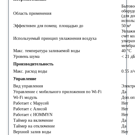
Бытово
оборуд
Область применения
(для д
исполь
Эффективен для помещ. площадью до
50 м²
Увлажн
счет к
Используемый принцип увлажнения воздуха
ультра
мембр
Макс. температура заливаемой воды
40 °С
Уровень шума
< 21 дБ
Производительность
Макс. расход воды
0.55 л/
Управление
Вид управления
Электр
Управление c мобильного приложения по Wi-Fi
Да
Wi-Fi модуль
Доп.о
Работает с Марусей
Нет
Работает с Алисой
Нет
Работает с HOMMYN
Нет
Таймер на включение
Да
Таймер на отключение
Да
Верхний залив воды
Нет