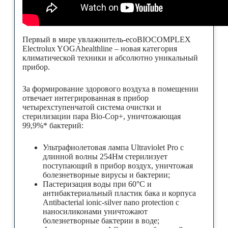
Первый в мире увлажнитель-ecoBIOCOMPLEX
Electrolux YOGAhealthline – новая категория
климатической техники и абсолютно уникальный
прибор.
За формирование здорового воздуха в помещении
отвечает интегрированная в прибор
четырехступенчатой система очистки и
стерилизации пара Bio-Cop+, уничтожающая
99,9%* бактерий:
Ультрафиолетовая лампа Ultraviolet Pro с
длинной волны 254Нм стерилизует
поступающий в прибор воздух, уничтожая
болезнетворные вирусы и бактерии;
Пастеризация воды при 60°С и
антибактериальный пластик бака и корпуса
Antibacterial ionic-silver nano protection с
наносиликонами уничтожают
болезнетворные бактерии в воде;