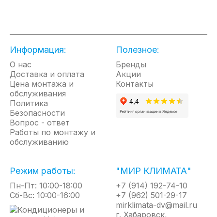
лаконично дополняют интерьер.
Верхний залив значительно облегчает процесс
наполнения прибора водой, а специальная
направляющая позволяет делать это без лишних
Информация:
Полезное:
брызг и шума.
О нас
Бренды
Электронное управление и информативный LED-
Доставка и оплата
Акции
Цена монтажа и
дисплей отражают индикацию основных режимов
Контакты
обслуживания
работы, таймера, текущей температуры,
Политика
установленной и текущей влажности в
Безопасности
помещении. А уникальная панель управления
Вопрос - ответ
превращается в элегантный и удобный пульт
Работы по монтажу и
дистанционного управления, который крепится к
обслуживанию
корпусу прибора.
Увлажнители TODAI имеют максимальную
Режим работы:
"МИР КЛИМАТА"
производительность 350 мл/ч и объем
резервуара для воды 4 литра, что позволит
Пн-Пт: 10:00-18:00
+7 (914) 192-74-10
Сб-Вс: 10:00-16:00
прибору работать на максимальной мощности до
+7 (962) 501-29-17
mirklimata-dv@mail.ru
11 часов без долива воды в резервуар и
г. Хабаровск,
2
увлажнять помещение до 35 м
. В комплекте с