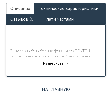
Описание
Технические характеристики
Отзывов (0)
Плати частями
Запуск в небо небесных фонариков TENTOU —
одна из древнейших традиций Азии во время
праздничных событий.
Развернуть
Вид светящегося воздушного фонарика
успокаивает мысли и радует взгляд.
Вдохновившись этим, дизайнеры FUNAI создали
увлажнители серии TENTOU, мягкая подсветка
НА ГЛАВНУЮ
которых делает приборы как будто парящими в
воздухе.
Увлажнители TENTOU оснащены верхним