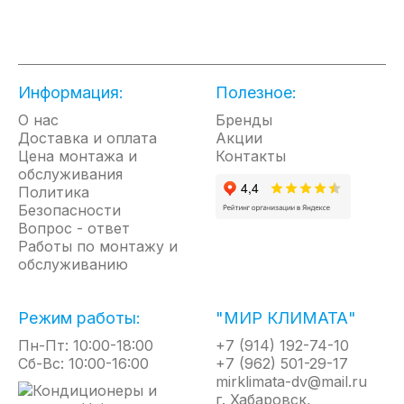
заливом воды для максимального удобства
использования прибора, а цельнолитой
внутренний резервуар для воды исключает
вероятность протечки прибора.
Информация:
Полезное:
Кроме привлекательного внешнего вида,
увлажнители TENTOU обладают двойной системой
О нас
Бренды
очистки воды: угольные фильтры, которые
Доставка и оплата
Акции
поставляются в комплекте с прибором, очищают
Цена монтажа и
Контакты
обслуживания
воду, а ультрафиолетовая лампа обеззараживает
Политика
её.
Безопасности
Резервуар для воды объемом 3,6 литра и
Вопрос - ответ
максимальная производительность до 250 мл/ч
Работы по монтажу и
позволяют увлажнителям серии TENTOU
обслуживанию
эффективно увлажнять помещение площадью до
2
25 м
в течение 14 часов без долива воды в
Режим работы:
"МИР КЛИМАТА"
резервуар.
Пн-Пт: 10:00-18:00
+7 (914) 192-74-10
Ультрафиолетовая стерилизация воды
Сб-Вс: 10:00-16:00
+7 (962) 501-29-17
Оптимальный объем бака (3,6 литра)
mirklimata-dv@mail.ru
Механическое управление
Верхний залив воды
г. Хабаровск,