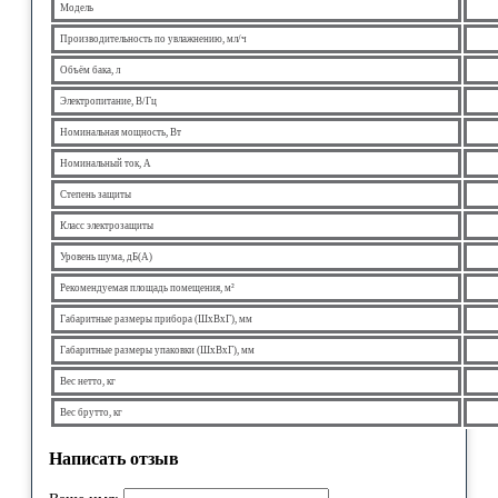
Модель
Производительность по увлажнению, мл/ч
Объём бака, л
Электропитание, В/Гц
Номинальная мощность, Вт
Номинальный ток, А
Степень защиты
Класс электрозащиты
Уровень шума, дБ(А)
Рекомендуемая площадь помещения, м²
Габаритные размеры прибора (ШхВхГ), мм
Габаритные размеры упаковки (ШхВхГ), мм
Вес нетто, кг
Вес брутто, кг
Написать отзыв