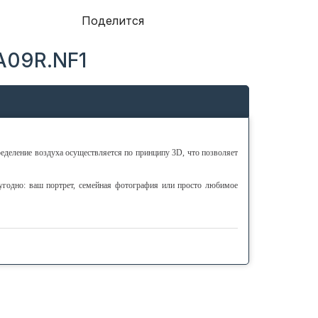
Поделится
A09R.NF1
деление воздуха осуществляется по принципу 3D, что позволяет
годно: ваш портрет, семейная фотография или просто любимое