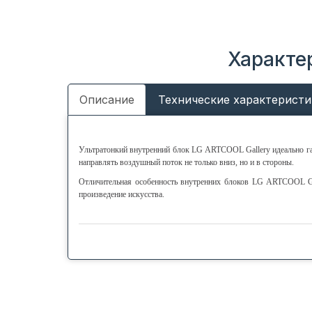
Характе
Описание
Технические характеристи
Ультратонкий внутренний блок LG ARTCOOL Gallery идеально га
направлять воздушный поток не только вниз, но и в стороны.
Отличительная особенность внутренних блоков LG ARTCOOL Ga
произведение искусства.
● Уникальный авторский дизайн внутреннего блока
● Управление и самодиагностика через WiFi модуль (опция)
● Возможность смены изображения на фронтальной панели
● Воздухораспределение 3D
● Гарантия конечному покупателю от авторизованных сервисных центров LG