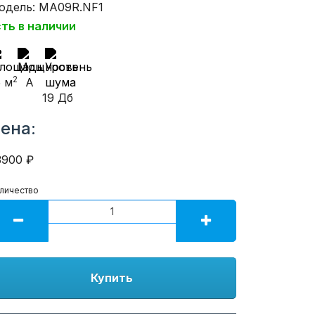
одель: MA09R.NF1
сть в наличии
2
5 м
A
19 Дб
ена:
3900 ₽
личество
Купить