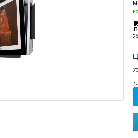
М
Е
2
Ц
7
Ко