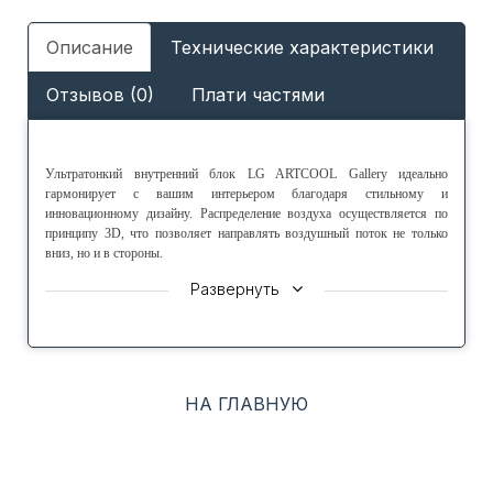
Описание
Технические характеристики
Отзывов (0)
Плати частями
Ультратонкий внутренний блок LG ARTCOOL Gallery идеально
гармонирует с вашим интерьером благодаря стильному и
инновационному дизайну. Распределение воздуха осуществляется по
принципу 3D, что позволяет направлять воздушный поток не только
вниз, но и в стороны.
Отличительная особенность внутренних блоков LG ARTCOOL Gallery
Развернуть
— возможность смены изображений на передней панели. Это может
быть что угодно: ваш портрет, семейная фотография или просто
любимое произведение искусства.
ХАРАКТЕРИСТИКИ
НА ГЛАВНУЮ
● Уникальный авторский дизайн внутреннего блока
● Управление и самодиагностика через WiFi модуль (опция)
● Возможность смены изображения на фронтальной панели
● Воздухораспределение 3D