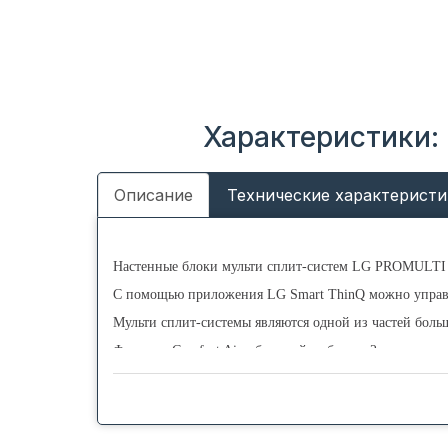
Характеристики:
Описание
Технические характеристи
Настенные блоки мульти сплит-систем LG PROMULTI 
С помощью приложения LG Smart ThinQ можно управ
Мульти сплит-системы являются одной из частей бол
Функция Comfort Air - быстрый выбор из 2 заданных
Максимально горизонтальное положение жалюзи (80°
Максимально вертикальное положение жалюзи (10°) 
Оптимальный воздушный поток - регулировка воздуш