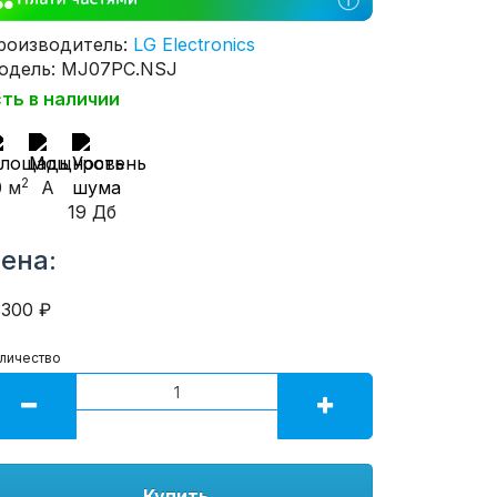
роизводитель:
LG Electronics
одель: MJ07PC.NSJ
сть в наличии
2
0 м
A
19 Дб
ена:
3300 ₽
личество
Купить