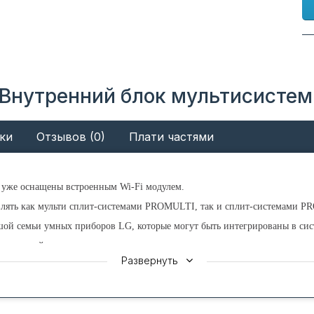
 Внутренний блок мультисисте
ки
Отзывов (0)
Плати частями
уже оснащены встроенным Wi-Fi модулем.
лять как мульти сплит-системами PROMULTI, так и сплит-системами 
ьшой семьи умных приборов LG, которые могут быть интегрированы в си
 положений жалюзи:
Развернуть
) для обдува вдоль потолка (идеально для режима охлаждения);
для обдува вдоль стены (идеально для режима нагрева).
ного потока в нужном Вам направлении осуществляется с помощью пуль