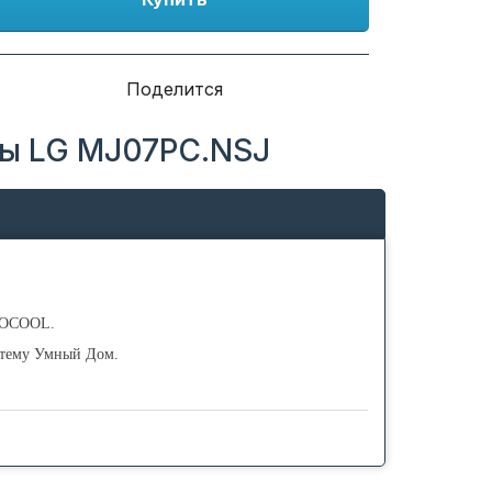
Поделится
мы LG MJ07PC.NSJ
PROCOOL.
стему Умный Дом.
та дистанционного управления