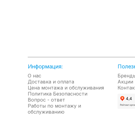
Самоочистка внутреннего блока - позволяет избежа
бактерий и плесени, которые могут причинить вред В
Сделано в Южной Корее
● Классический дизайн
● Производительность от 1,5 до 7,0 кВт
● Встороенный Wi-Fi
● Быстрое охлажнение/нагрев
Информация:
Полез
● Система автоочистки
● Сделано в Южной Корее
О нас
Бренд
Доставка и оплата
Акции
Цена монтажа и обслуживания
Контак
Политика Безопасности
Вопрос - ответ
Работы по монтажу и
обслуживанию