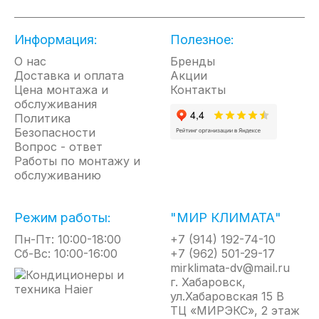
времени объективно необходима. Благодаря этой
технологии экономится и электроэнергия и ресурс
Информация:
Полезное:
работы нагревательных элементов, так как ТЭНы
больше не работают на полную, когда это не
О нас
Бренды
нужно!
Доставка и оплата
Акции
Цена монтажа и
Технология SMART MEMORY
Контакты
обслуживания
Политика
Это технология запоминаний привычек
Безопасности
пользователя.
Вопрос - ответ
После первых 7 дней знакомства водонагревателя
Работы по монтажу и
с Вашими привычками Вы можете больше не
обслуживанию
задумываться о управлении водонагревателя,
прибор на основе вашего использования до этого
составит алгоритм по которому в дальнейшем
Режим работы:
"МИР КЛИМАТА"
будет работать — он сам решит, когда ему
необходимо подготовить для Вас горячую воду.
Пн-Пт: 10:00-18:00
+7 (914) 192-74-10
Сб-Вс: 10:00-16:00
+7 (962) 501-29-17
Электронный анод
mirklimata-dv@mail.ru
г. Хабаровск,
Водонагреватели серии оснащены активным
ул.Хабаровская 15 В
анодом (Электронным анодом). Анод представляет
ТЦ «МИРЭКС», 2 этаж
собой титановый стержень и обеспечивает защиту