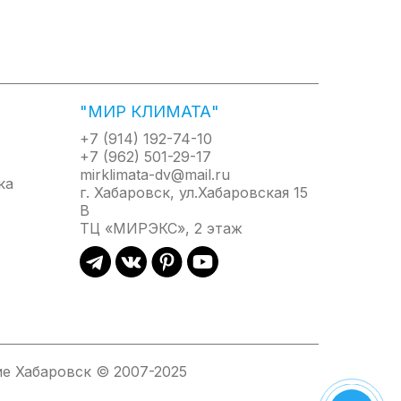
ам решит, когда ему необходимо подготовить
ый стержень и обеспечивает защиту от
"МИР КЛИМАТА"
х стенок водонагревателя от коррозии в
+7 (914) 192-74-10
+7 (962) 501-29-17
mirklimata-dv@mail.ru
г. Хабаровск, ул.Хабаровская 15
В
ТЦ «МИРЭКС», 2 этаж
олит не только нагреть воду к вашему приходу
прямого контакта с водой. ТЭНы располагаются
е Хабаровск © 2007-2025
ование накипи на ТЭНах и значительно