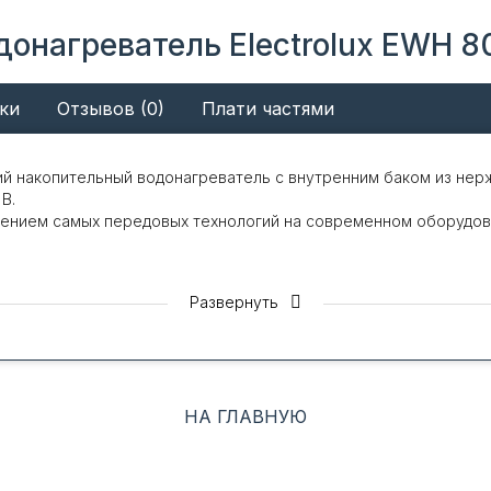
онагреватель Electrolux EWH 80 
ки
Отзывов (0)
Плати частями
еский накопительный водонагреватель с внутренним баком из н
B.
нением самых передовых технологий на современном оборудов
Развернуть
 в водонагревателях, направлена на снижение нагрузки на эл
Другим словами ТЭНы сами подстраиваются и подогревают вод
объективно необходима. Благодаря этой технологии экономитс
е не работают на полную, когда это не нужно!
НА ГЛАВНУЮ
ателя.
теля с Вашими привычками Вы можете больше не задумываться 