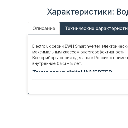
Характеристики: Вод
Описание
Технические характеристи
Electrolux серии EWH SmartInverter электрич
максимальным классом энергоэффективности - 
Все приборы серии сделаны в России с приме
внутренние баки – 8 лет.
Технология digital INVERTER
Уникальная технология впервые реализованная
автоматическому изменению мощности ТЭНов. 
мощности, которая в данный отрезок времени 
нагревательных элементов, так как ТЭНы больш
Технология SMART MEMORY
Это технология запоминаний привычек пользов
После первых 7 дней знакомства водонагрева