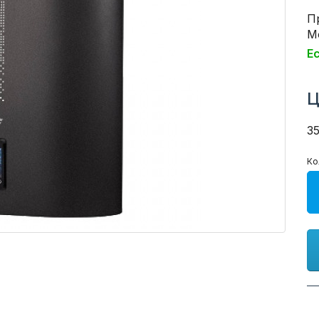
П
Мо
Е
Ц
3
Ко