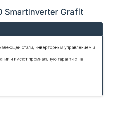
SmartInverter Grafit
ержавеющей стали, инверторным управлением и
ании и имеют премиальную гарантию на
ектрическую сеть и ТЭНы благодаря
у внутри водонагревателя на такой
я и электроэнергия и ресурс работы
о управлении водонагревателя, прибор на