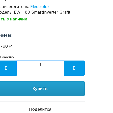
роизводитель:
Electrolux
дель: EWH 80 SmartInverter Grafit
сть в наличии
ена:
5790 ₽
личество
Купить
Поделится