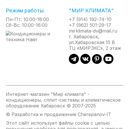
(ОПЦИОНАЛЬНО)
Режим работы:
"МИР КЛИМАТА"
Блок Oxigent fresh, оснащен воздушным фильтром,
центробежным вентилятором и устанавливается
Пн-Пт: 10:00-18:00
+7 (914) 192-74-10
снаружи здания. Он осуществляет подачу, воздуха
Сб-Вс: 10:00-16:00
+7 (962) 501-29-17
с улицы по специальному воздуховоду. Объем
mirklimata-dv@mail.ru
подачи свежего воздуха контролирует процессор
г. Хабаровск,
внутреннего блока. Система Haier может подавать
ул.Хабаровская 15 В
в помещение до 30м3/ч.
ТЦ «МИРЭКС», 2 этаж
ФУНКЦИЯ ОБЪЕМНОГО ВОЗДУШНОГО
ПОТОКА
Для быстрого создания комфортного микроклимата
и получения эффекта естественной циркуляции
воздуха предусмот ре ноавтоматическое
Интернет-магазин "Мир климата" -
согласование качания сдвоенных горизонтальных
кондиционеры, сплит-системы и климатическое
заслонок и жалюзи с вертикальными створками.
оборудование Хабаровск © 2007-2025
© Разработка и продвижение Cherepanov-IT
ВОЗДУШНЫЙ ПОТОК 12М
Этот сайт использует файлы cookie с целью
повышения удобства для пользователя, а именно