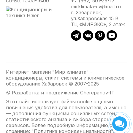
Сб-Вс: 10:00-16:00
+7 (962) 501-29-17
энергии.
mirklimata-dv@mail.ru
г. Хабаровск,
Фильтр
i-
Режим
Теплый
ул.Хабаровская 15 В
высокой
Clean™
снижения
пуск
ТЦ «МИРЭКС», 2 этаж
плотности
шума
Шестиступенчатая
При
внутреннего
Более
очистка
включени
блока
совершенная
внутреннего
режима
Silence
очистка
блока
нагрева
При
воздуха
по
скорость
активации
от
технологии
вращени
данного
пыли.
i-
вентилят
режима
Специальный
Clean
автомати
Интернет-магазин "Мир климата" -
вентилятор
материал
позволяет
возрастае
кондиционеры, сплит-системы и климатическое
внутреннего
задерживает
устранить
от
оборудование Хабаровск © 2007-2025
блока
пыль
загрязнения
наимень
начинает
© Разработка и продвижение Cherepanov-IT
и
на
до
работать
аллергены,
поверхности
установл
Этот сайт использует файлы cookie с целью
на
делая
теплообменника.
пользова
повышения удобства для пользователя, а именно
низких
воздух
Кондиционер
в
— дополнения функциями социальных сетей,
оборотах,
чистым.
замораживает
соответст
статистического анализа и выбора сторонних
тем
образовавшийся
с
сервисов. Более подробную информацию см. на
самым
конденсат,
ростом
странице: "
Политика конфиденциальности
".
понижая