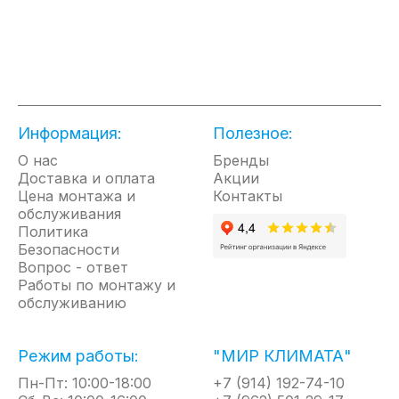
управлять
Midea
кондиционеров
и
работой
в
Midea
поддержит
кондиционера
режиме
на
ее,
с
ожидания
20
сокращая
помощью
автомати
%
потребление
вашего
переходя
выше
энергии
мобильного
в
по
за
устройства.
энергосб
сравнению
счет
Информация:
Полезное:
режим,
с
новаторской
О нас
Бренды
снижая
обычными
технологии
Доставка и оплата
Акции
потребля
инверторами
управления
Цена монтажа и
Контакты
мощность
переменного
альфа-
обслуживания
с
тока.
алгоритмов.
Политика
обычных
Безопасности
4 –
Вопрос - ответ
5
Работы по монтажу и
Вт
обслуживанию
до
1
Вт,
Режим работы:
"МИР КЛИМАТА"
это
экономит
Пн-Пт: 10:00-18:00
+7 (914) 192-74-10
80%