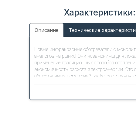
Характеристики:
Описание
Технические характеристи
Новые инфракрасные обогреватели с монолит
аналогов на рынке! Они незаменимы для лока
применение традиционных способов отопления
экономичность расхода электроэнергии. Это 
общественных помещений, кафе, ресторанов, 
потолку что позволяет произвести легкий и б
Преимущества монолитных ТЭНов панельны
Бесшумная работа. Стандартная конструкци
панель и встраиваемый ТЭН, нагревающий па
работе такие обогревателей могу быть слыш
не имеет этих недостатков и не издает звуков
Максимальная эффективность. Монолитный на