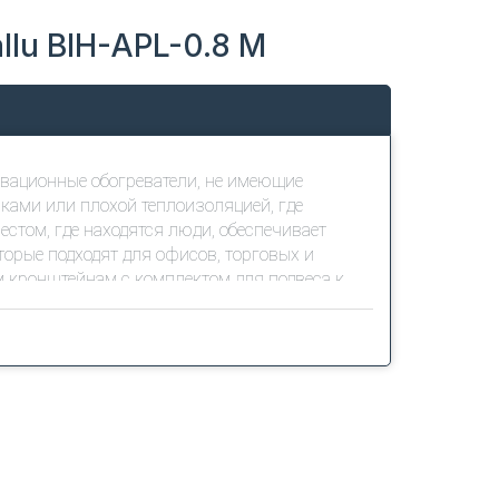
lu BIH-APL-0.8 M
вационные обогреватели, не имеющие
ками или плохой теплоизоляцией, где
том, где находятся люди, обеспечивает
орые подходят для офисов, торговых и
м кронштейнам с комплектом для подвеса к
 резьбовые шпили.
 алюминиевую анодированную излучающую
лов панели и ТЭНа приводит к тому, что при
лемент, объединенный с излучающей панелью,
нфракрасную панель, что повышает