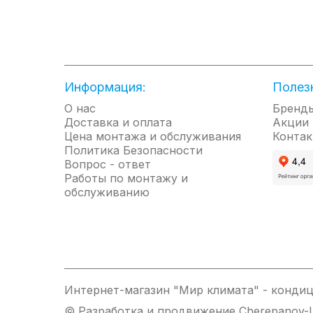
эффективность обогрева. За счет отсутствия
чем у обогревателей со стандартной панелью.
Долговечность. Монолитный нагревательный э
Назначение
Информация:
Полез
Основное: основной и дополнительный обогре
О нас
Бренд
Дополнительное: очистка поверхностей ото ль
Доставка и оплата
Акции
Цена монтажа и обслуживания
Контак
Сфера применения
Политика Безопасности
Вопрос - ответ
Офисные, торговые, общественные помещения, 
Работы по монтажу и
обслуживанию
Отличительные особенности
Форма корпуса защищена патентами Рос
Возможность локального применения
Высокая экономичность расхода электр
Монолитный ТЭН
Интернет-магазин "Мир климата" - кондиц
Установка на потолке сохраняет свобод
© Разработка и продвижение Cherepanov-