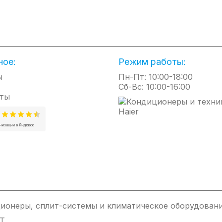
 стальной оболочки ТЭНа нагрев и выход прибора на рабочую 
лемент значительно надежнее, и служит дольше стандартног
ное:
Режим работы:
в помещений, локальный обогрев рабочих зон в помещениях.
ы
Пн-Пт: 10:00-18:00
да и снега и поддержание их в таком состоянии, разогрев и с
Сб-Вс: 10:00-16:00
ты
дачи, кафе, бары, рестораны, гостиницы и отели.
сийской Федерации
оэнергии
ионеры, сплит-системы и климатическое оборудовани
ной рабочую зону
IT