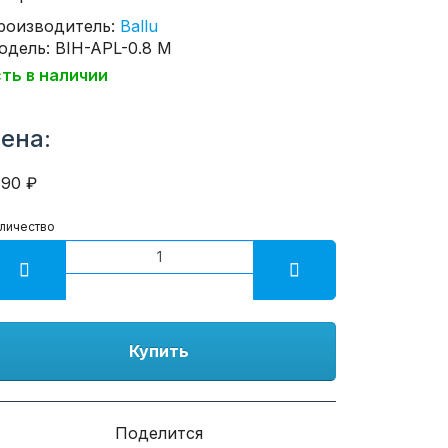
роизводитель:
Ballu
одель: BIH-APL-0.8 M
сть в наличии
ена:
390 ₽
личество
Купить
Поделится