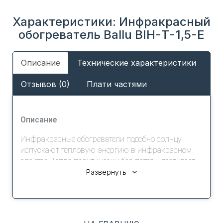
Характеристики: Инфракрасный
обогреватель Ballu BIH-Т-1,5-E
Описание
Технические характеристики
Отзывов (0)
Плати частями
Описание
Инфракрасные обогреватели подобно солнцу
испускают тепловую энергию в инфракрасном
спектре. Тепло практически без потерь достигает
обогреваемых поверхностей (пол, стены, мебель),
Развернуть
которые уже нагревают воздух. Это создает
мягкий комфортный микроклимат в помещении с
минимальной разницей температур по высоте.
Кроме того, при нахождении в зоне обогрева