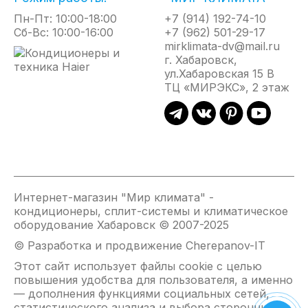
Приборы оптимальны для обогрева
Пн-Пт: 10:00-18:00
+7 (914) 192-74-10
промышленных и складских помещений, цехов,
Сб-Вс: 10:00-16:00
+7 (962) 501-29-17
ангаров, гаражей, выставочных и спортивных
mirklimata-dv@mail.ru
залов, а также открытых площадок, строительных
г. Хабаровск,
объектов, помещений с высокими потолками и
ул.Хабаровская 15 В
плохой теплоизоляцией. В технологических
ТЦ «МИРЭКС», 2 этаж
процессах прогрева и сушки материалов.
Отличительные особенности
Возможность монтажа под углом к
горизонту делает эксплуатацию прибора
максимально комфортной и универсальной;
Интернет-магазин "Мир климата" -
Эффективны даже при отрицательных
кондиционеры, сплит-системы и климатическое
температурах и на ветру;
оборудование Хабаровск © 2007-2025
Возможен подвес прибора на высоту вплоть
© Разработка и продвижение Cherepanov-IT
до 20 м;
Этот сайт использует файлы cookie с целью
Надежные ТЭНы в оболочке из
повышения удобства для пользователя, а именно
нержавеющей стали;
— дополнения функциями социальных сетей,
Отражатель из жаростойкой зеркальной
статистического анализа и выбора сторонних