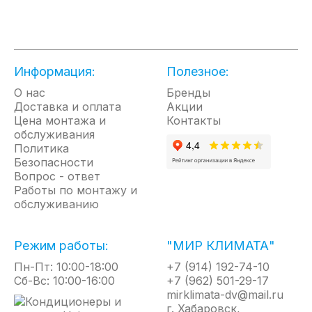
монтаж обеспечивается благодаря встроенным
кронштейнам с комплектом для подвеса к потолку
что позволяет произвести легкий и быстрый
монтаж обогревателей к потолку, на трос или даже
на резьбовые шпили.
Информация:
Полезное:
Преимущества монолитных ТЭНов панельных
О нас
Бренды
Доставка и оплата
ИК нового исполнения:
Акции
Цена монтажа и
Контакты
обслуживания
Бесшумная работа. Стандартная конструкция
Политика
панельного инфракрасного обогревателя
Безопасности
включает в себя алюминиевую анодированную
Вопрос - ответ
излучающую панель и встраиваемый ТЭН,
Работы по монтажу и
нагревающий панель. Разные температурные
обслуживанию
коэффициенты расширения металлов панели и
ТЭНа приводит к тому, что при работе такие
обогревателей могу быть слышны потрескивания
Режим работы:
"МИР КЛИМАТА"
или щелчки. Монолитный нагревательный
Пн-Пт: 10:00-18:00
+7 (914) 192-74-10
элемент, объединенный с излучающей панелью,
Сб-Вс: 10:00-16:00
+7 (962) 501-29-17
не имеет этих недостатков и не издает звуков при
mirklimata-dv@mail.ru
нагреве и остывании обогревателя.
г. Хабаровск,