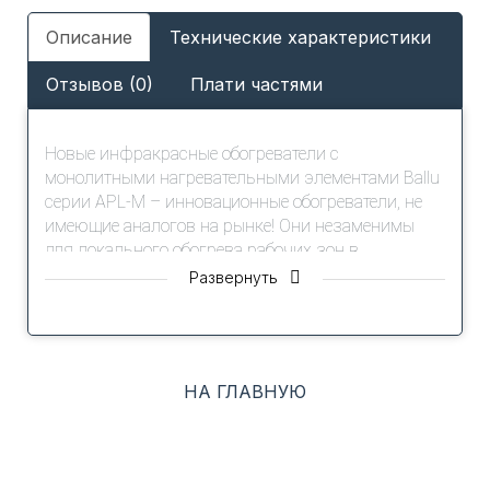
Описание
Технические характеристики
Отзывов (0)
Плати частями
Новые инфракрасные обогреватели с
монолитными нагревательными элементами Ballu
серии APL-M – инновационные обогреватели, не
имеющие аналогов на рынке! Они незаменимы
для локального обогрева рабочих зон в
помещениях с высокими потолками или плохой
Развернуть
теплоизоляцией, где применение традиционных
способов отопления малоэффективно.
Возможность локальной установки над местом,
где находятся люди, обеспечивает экономичность
НА ГЛАВНУЮ
расхода электроэнергии. Это самые компактные
панельные инфракрасные обогреватели, которые
подходят для офисов, торговых и общественных
помещений, кафе, ресторанов, отелей. Удобный