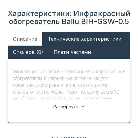
Характеристики: Инфракрасный
обогреватель Ballu BIH-GSW-0.5
Описание
Технические характеристики
Отзывов (0)
Плати частями
Эксклюзивная серия - стеклянные инфракрасные
обогреватели. Интерьерное исполнение для
локального обогрева в жилых помещениях.
Ультратонкие приборы имеют толщину всего 10
мм, благодаря чему незаметны под потолком.
Развернуть
Обогреватели серии выполнены по уникальной
запатентованной технологии «греющего стекла» -
нагревательный элемент отличается высокой
надежностью и практически неограниченным