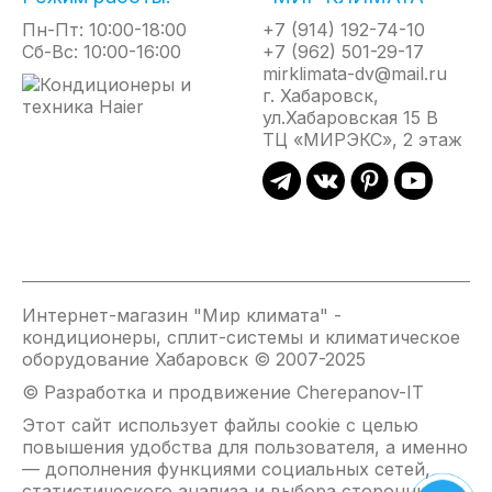
зон жилых помещений, квартир, дач, внутренних
Пн-Пт: 10:00-18:00
+7 (914) 192-74-10
помещений кафе, баров, ресторанов, гостиниц и
Сб-Вс: 10:00-16:00
+7 (962) 501-29-17
отелей.
mirklimata-dv@mail.ru
г. Хабаровск,
Отличительные особенности
ул.Хабаровская 15 В
ТЦ «МИРЭКС», 2 этаж
Ультратонкие стеклянные панели с
толщиной корпуса всего 10 мм
Высокотехнологическое керамическое
покрытие усиливает теплоотдачу в
инфракрасном спектре
Уникальная, запатентованная технология
«греющее стекло»
Интернет-магазин "Мир климата" -
кондиционеры, сплит-системы и климатическое
В комплекте всё необходимое для быстрого и
оборудование Хабаровск © 2007-2025
удобного монтажа
© Разработка и продвижение Cherepanov-IT
Подвес на декоративных тросах диаметром
1,5 мм выполняется при помощи удобных
Этот сайт использует файлы cookie с целью
фиксаторов
повышения удобства для пользователя, а именно
— дополнения функциями социальных сетей,
Для незаметного монтажа на удалении от
статистического анализа и выбора сторонних