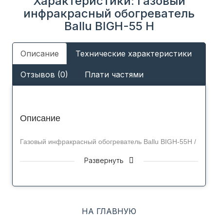
Характеристики: Газовый
инфракрасный обогреватель
Ballu BIGH-55 H
Описание
Технические характеристики
Отзывов (0)
Плати частями
Описание
Газовый инфракрасный обогреватель Ballu BIGH-55H /
55F выпускается в России, не имеет аналогов на
Развернуть
рынке по цене и качеству, а каждый прибор проходит
100% тестирование и проверку на утечки газа в
лабораторных условиях.
Модель BIGH-55H / 55F серии Galaxy – это прибор с
комбинированной системой обогрева, который может
НА ГЛАВНУЮ
работать как автономно, так и от электропитания, что