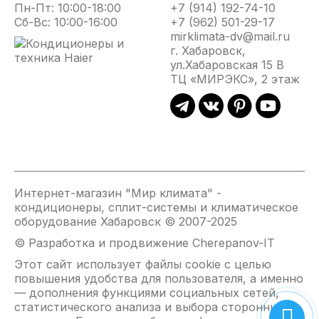
Прибор функционирует в трех режимах мощности,
Пн-Пт: 10:00-18:00
+7 (914) 192-74-10
обогревая помещения площадью до 60 м².
Сб-Вс: 10:00-16:00
+7 (962) 501-29-17
Бесперебойная работа на протяжении многих лет
mirklimata-dv@mail.ru
достигается благодаря многоуровневой системе
г. Хабаровск,
безопасности, в которую входит: защитная термопара
ул.Хабаровская 15 В
для контроля пламени, датчики аварийного
ТЦ «МИРЭКС», 2 этаж
отключения при опрокидывании и превышении уровня
углекислого газа. Кроме того, специальный фиксатор
предотвращает случайное выпадение баллона при
перемещении прибора.
Дизайн модели BIGH-55 выполнен в строгом и вместе
с тем оригинальном стиле. Созданная по авторскому
проекту фронтальная решетка отлично смотрится в
Интернет-магазин "Мир климата" -
интерьере любого помещения, а «спрятанный» в
кондиционеры, сплит-системы и климатическое
верхней части корпуса блок управления делает
оборудование Хабаровск © 2007-2025
прибор еще более привлекательным.
Газовый инфракрасный обогреватель BIGH-55
© Разработка и продвижение Cherepanov-IT
мобилен и легок в перемещении - за счет усиленных
Этот сайт использует файлы cookie с целью
шасси он свободно перемещается по любой гладкой
повышения удобства для пользователя, а именно
поверхности.
— дополнения функциями социальных сетей,
Оборудование работает абсолютно бесшумно, а его
статистического анализа и выбора сторонних
подключение требует минимума времени и сил –