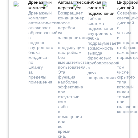
Дренажный
Автоматический
Гибкая
Цифрово
комплект
перезапуск
система
дисплей
Дренажный
Возвращает
Современ
подключения
комплект
кондиционер
светящий
Гибкая
автоматически
после
дисплей
система
откачивает
перебоя
с
подключения
образовавшийся
с
четким
внутреннего
в
электропитанием
и
блока
поддоне
к
контраст
подразумевает
внутреннего
предыдущим
отображе
возможность
блока
настройкам
важнейши
вывода
конденсат
без
параметро
фреоновых
по
вмешательства
в
трубопроводов
шлангу
пользователя.
том
в
за
Эта
числе
двух
пределы
функция
скрытого
направлениях.
помещения.
наиболее
типа,
эффективна
который
при
виден
отсутствии
только
кого-
при
либо
включенн
в
кондицион
помещении
или
во
время
сна.