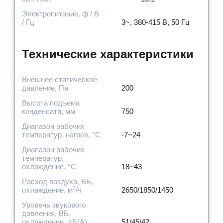
Электропитание, ф / В
/ Гц
3~, 380-415 В, 50 Гц
Технические характеристики
Внешнее статическое
давление, Па
200
Высота подъема
конденсата, мм
750
Диапазон рабочих
температур, нагрев, °C
-7~24
Диапазон рабочих
температур,
охлаждение, °C
18~43
Расход воздуха, ВБ,
3
охлаждение, м
/ч
2650/1850/1450
Уровень звукового
давления, ВБ,
охлаждение, дБ(А)
51/45/42