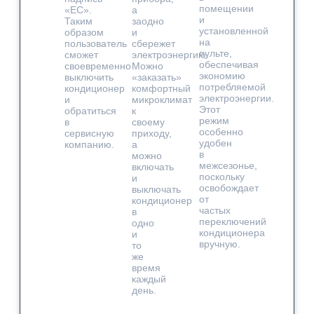
помещении
«EC».
а
и
Таким
заодно
установленной
образом
и
на
пользователь
сбережет
пульте,
сможет
электроэнергию.
обеспечивая
своевременно
Можно
экономию
выключить
«заказать»
потребляемой
кондиционер
комфортный
электроэнергии.
и
микроклимат
Этот
обратиться
к
режим
в
своему
особенно
сервисную
приходу,
удобен
компанию.
а
в
можно
межсезонье,
включать
поскольку
и
освобождает
выключать
от
кондиционер
частых
в
переключений
одно
кондиционера
и
вручную.
то
же
время
каждый
день.