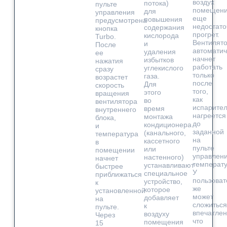
воздух
потока)
пульте
помещен
для
управления
еще
повышения
предусмотрена
недостато
содержания
кнопка
прогрет.
кислорода
Turbo.
Вентилят
и
После
автоматич
удаления
ее
начнет
избытков
нажатия
работать
углекислого
сразу
только
газа.
возрастет
после
Для
скорость
того,
этого
вращения
как
во
вентилятора
испарите
время
внутреннего
нагреется
монтажа
блока,
до
кондиционера
и
заданной
(канального,
температура
на
кассетного
в
пульте
или
помещении
управлен
настенного)
начнет
температ
устанавливают
быстрее
У
специальное
приближаться
пользоват
устройство,
к
же
которое
установленной
может
добавляет
на
сложиться
к
пульте.
впечатлен
воздуху
Через
что
помещения
15