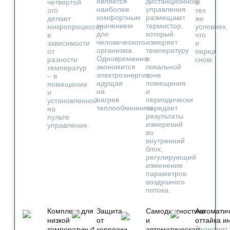
является
дистанционного
четвертой
в
наиболее
управления
это
тех
комфортным
размещают
делает
же
значением
термистор,
микропроцессор
условиях,
для
который
в
что
человеческого
измеряет
зависимости
и
организма.
температуру
от
перед
Одновременно
в
разности
сном.
экономится
локальной
температур
электроэнергия,
зоне
– в
идущая
помещения
помещении
на
и
и
нагрев
периодически
установленной
теплообменника.
передает
на
результаты
пульте
измерений
управления.
во
внутренний
блок,
регулирующий
изменение
параметров
воздушного
потока.
Комплект для
Защита
Самодиагностика
Автомати
низкой
от
и
оттайка и
Экономит
температуры*
коррозии
автоматическая