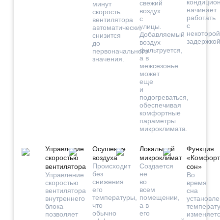
кондицио
свежий
минут
начинает
воздух
скорость
работать
с
вентилятора
с
улицы.
автоматически
некоторой
Добавляемый
снизится
задержкой
воздух
до
фильтруется,
первоначального
а в
значения.
межсезонье
может
еще
и
подогреваться,
обеспечивая
комфортные
параметры
микроклимата.
Управление
Осушение
Локальный
Функция
скоростью
воздуха
микроклимат
«Комфор
Происходит
Создается
вентилятора
сон»
без
не
Управление
Во
снижения
во
скоростью
время
его
всем
вентилятора
сна
температуры,
помещении,
внутреннего
установл
что
а в
блока
температ
обычно
его
позволяет
изменяет