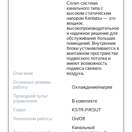
Сплит-система
канального типа с
высоким статическим
напором Kentatsu — это
мощное,
высокопроизводительное
и надежное решение для
обслуживания больших
помещений. Внутренние
блоки устанавливаются в
монтажном пространстве
подвесного потолка и
имеют возможность
подмеса свежего
Описание
воздуха.
Основные режимы
работы
Охлаждение/нагрев
Проводной пульт
управления
В комплекте
Серия
KSTR-P/KSUT
Технология работы
On/Off
Канальный