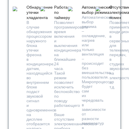
Обнаружение
Работа
Автоматический
Отсутстви
утечки
по
выбор режима
электром
Автоматический
хладагента
таймеру
помех
выбор
В
Позволяет
Позволяе
режима
случае
программировать
применят
–
обнаружения
время
кондицио
охлаждение,
процессором
включения
в
нагрев
наружного
и
серверных
или
блока
выключения
для
только
утечки
кондиционера
телекомм
вентиляция
фреона
на
передач,
–
в
ближайшие
в
происходит
кондиционере,
24
студиях
без
датчик,
часа.
звукозапи
вмешательства
находящийся
Такой
на
пользователя.
во
режим
электрост
Микропроцессор
внутреннем
позволяет
и
будет
блоке
исключить
т.д.
сам
подаст
беспокойство
их
звуковой
по
чередовать
сигнал
поводу
в
и
работающего
зависимости
одновременно
в
от
на
Ваше
разности
дисплее
отсутствие
температур
отобразится
электромеханического
в
надпись
прибора,