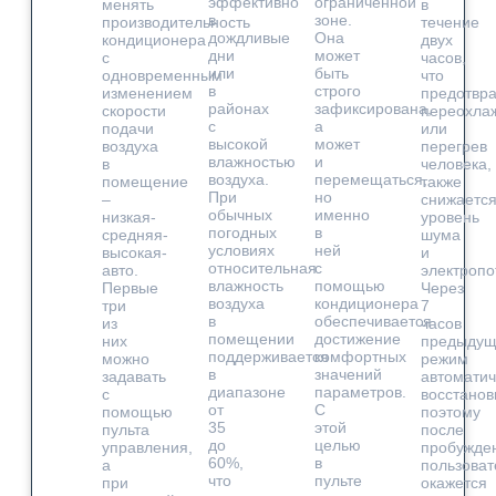
эффективно
ограниченной
менять
в
в
зоне.
производительность
течение
дождливые
Она
кондиционера
двух
дни
может
с
часов,
или
быть
одновременным
что
в
строго
изменением
предотвр
районах
зафиксирована,
скорости
переохла
с
а
подачи
или
высокой
может
воздуха
перегрев
влажностью
и
в
человека,
воздуха.
перемещаться,
помещение
также
При
но
–
снижаетс
обычных
именно
низкая-
уровень
погодных
в
средняя-
шума
условиях
ней
высокая-
и
относительная
с
авто.
электропо
влажность
помощью
Первые
Через
воздуха
кондиционера
три
7
в
обеспечивается
из
часов
помещении
достижение
них
предыдущ
поддерживается
комфортных
можно
режим
в
значений
задавать
автоматич
диапазоне
параметров.
с
восстанов
от
С
помощью
поэтому
35
этой
пульта
после
до
целью
управления,
пробужде
60%,
в
а
пользоват
что
пульте
при
окажется