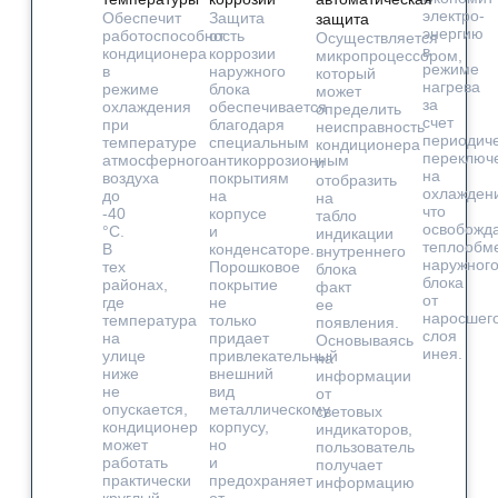
электро-
Обеспечит
Защита
защита
энергию
работоспособность
от
Осуществляется
в
кондиционера
коррозии
микропроцессором,
режиме
в
наружного
который
нагрева
режиме
блока
может
за
охлаждения
обеспечивается
определить
счет
при
благодаря
неисправность
периодич
температуре
специальным
кондиционера
переключ
атмосферного
антикоррозионным
и
на
воздуха
покрытиям
отобразить
охлажден
до
на
на
что
-40
корпусе
табло
освобожд
°С.
и
индикации
теплообм
В
конденсаторе.
внутреннего
наружног
тех
Порошковое
блока
блока
районах,
покрытие
факт
от
где
не
ее
наросшег
температура
только
появления.
слоя
на
придает
Основываясь
инея.
улице
привлекательный
на
ниже
внешний
информации
не
вид
от
опускается,
металлическому
световых
кондиционер
корпусу,
индикаторов,
может
но
пользователь
работать
и
получает
практически
предохраняет
информацию