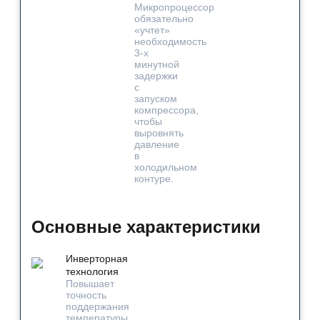
Микропроцессор
обязательно
«учтет»
необходимость
3-х
минутной
задержки
с
запуском
компрессора,
чтобы
выровнять
давление
в
холодильном
контуре.
Основные характеристики
Инверторная
технология
Повышает
точность
поддержания
температуры,