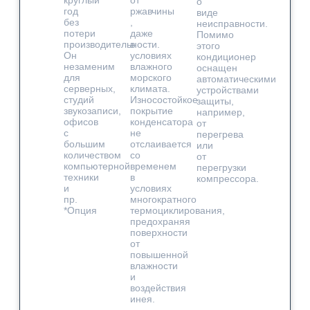
круглый
от
о
год
ржавчины
виде
без
,
неисправности.
потери
даже
Помимо
производительности.
в
этого
Он
условиях
кондиционер
незаменим
влажного
оснащен
для
морского
автоматическими
серверных,
климата.
устройствами
студий
Износостойкое
защиты,
звукозаписи,
покрытие
например,
офисов
конденсатора
от
с
не
перегрева
большим
отслаивается
или
количеством
со
от
компьютерной
временем
перегрузки
техники
в
компрессора.
и
условиях
пр.
многократного
*Опция
термоциклирования,
предохраняя
поверхности
от
повышенной
влажности
и
воздействия
инея.