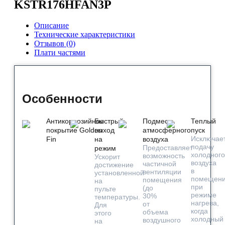
KSTR176HFAN3P
Описание
Технические характеристики
Отзывов (0)
Плати частями
Особенности
Антикоррозийное
Быстрый
Подмес
Теплый
покрытие Golden
выход
атмосферного
пуск
Исключае
Fin
на
воздуха
подачу
Предоставляет
режим
холодного
возможность
Ускорит
воздуха
частичной
достижение
в
вентиляции
установленной
помещен
помещения
на
при
(до
пульте
режиме
30%
температуры.
нагрева,
от
Для
когда
объема
этого
холодный
воздушного
на