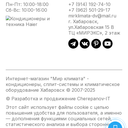
помещении
Скорость
жалюзи.
Пн-Пт: 10:00-18:00
+7 (914) 192-74-10
начнет
воздуха
Постоянн
Сб-Вс: 10:00-16:00
+7 (962) 501-29-17
быстрее
из
изменени
mirklimata-dv@mail.ru
приближаться
внутреннего
направле
г. Хабаровск,
к
блока
подачи
ул.Хабаровская 15 В
установленной
ограничена
воздуха
ТЦ «МИРЭКС», 2 этаж
на
величиной
в
пульте.
0.3
помещени
Через
м/с,
закономе
15
поэтому
которого
минут
вредные
можно
скорость
для
управлять
вентилятора
здоровья
исключае
автоматически
сквозняки,
сквозняки
Интернет-магазин "Мир климата" -
снизится
исключены.
и
кондиционеры, сплит-системы и климатическое
до
позволяе
оборудование Хабаровск © 2007-2025
первоначального
создать
© Разработка и продвижение Cherepanov-IT
значения.
эффект
морского
Этот сайт использует файлы cookie с целью
бриза.
повышения удобства для пользователя, а именно
— дополнения функциями социальных сетей,
Теплый
Управление
Осушение
Локальны
статистического анализа и выбора сторонних