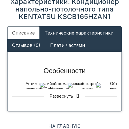
Характеристики: Кондиционер
напольно-потолочного типа
KENTATSU KSCB165HZAN1
Описание
Технические характеристики
Отзывов (0)
Плати частями
Особенности
Антикоррозийное
Автоматическое
Быстрый
Объемны
покрытие Golden
качание
выход
воздушны
Fin
заслонок
на
поток
Развернуть
режим
Создает
Обеспечи
Ускорит
комфортную
наилучше
достижение
циркуляцию
перемеши
установленной
воздуха
воздуха
на
во
в
НА ГЛАВНУЮ
пульте
всем
помещени