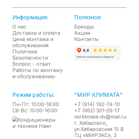
инновационная схема питания прибора плавно
изменяет мощность нагревательного элемента в
Информация:
Полезное:
зависимости от разницы между фактической и
заданной температурой в помещении. При
О нас
Бренды
необходимости конвектор быстро доводит
Доставка и оплата
Акции
температуру до установленной пользователем.
Цена монтажа и
Контакты
обслуживания
После - работает только на её поддержание,
Политика
снижая энергопотребление. Обычные конвекторы
Безопасности
всегда работают на полную мощность.
Вопрос - ответ
Конвекторы Transformer System с блоком
Работы по монтажу
управления Transformer Digital Inverter потребляют
и обслуживанию
столько электроэнергии, сколько необходимо для
поддержания заданной температуры.
Режим работы:
"МИР КЛИМАТА"
Расширить возможности прибора помогут
Пн-Пт: 10:00-18:00
+7 (914) 192-74-10
дополнительные аксессуары: модуль Smart Wi-Fi.
Сб-Вс: 10:00-16:00
+7 (962) 501-29-17
HEDGEHOG – это бесшумный монолитный
mirklimata-dv@mail.ru
нагревательный элемент нового поколения на
г. Хабаровск,
20% компактнее и эффективнее стандартных
ул.Хабаровская 15 В
нагревательных элементов, позволяющий быстро
ТЦ «МИРЭКС», 2