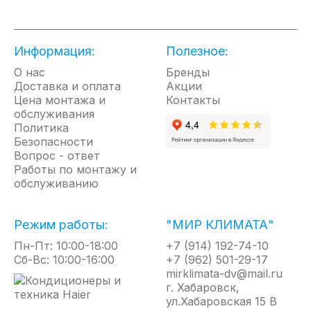
Использование инверторного компрессора с
технологией амплитудной модуляции сигнала A-Pam
позволяет уменьшить энергопотребление. В таких
Информация:
Полезное:
компрессорах расширен диапазон регулирования
производительности. Выход в заданный режим
О нас
Бренды
эксплуатации осуществляется значительно
Доставка и оплата
Акции
быстрее
Цена монтажа и
Контакты
обслуживания
ШИРОКИЙ ДИАПАЗОН НАПРЯЖЕНИЙ
Политика
Диапазон рабочего напряжения питания для
Безопасности
кондиционеров линейки Super Match может
Вопрос - ответ
колебаться от 208 до 240В. Таким образом,
Работы по монтажу и
колебания в сети питающего напряжения не
обслуживанию
окажут влияние на надежность компрессора
РЕЖИМ ДЕЖУРНОГО ОТОПЛЕНИЯ +10С
Режим работы:
"МИР КЛИМАТА"
Это бывает удобно, если вы не используете данное
Пн-Пт: 10:00-18:00
помещение постоянно. В этом режиме
+7 (914) 192-74-10
Сб-Вс: 10:00-16:00
кондиционер будет поддерживать температуру 10°
+7 (962) 501-29-17
С, что позволит ему быстро обогреть помещение,
mirklimata-dv@mail.ru
когда вы вернетесь.
г. Хабаровск,
ул.Хабаровская 15 В