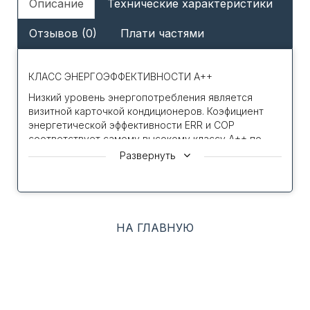
Описание
Технические характеристики
Отзывов (0)
Плати частями
КЛАСС ЭНЕРГОЭФФЕКТИВНОСТИ A++
Низкий уровень энергопотребления является
визитной карточкой кондиционеров. Коэфициент
энергетической эффективности ERR и COP
соответствует самому высокому классу A++ по
международной классификации европейской
Развернуть
сертификационной организации Eurovent
РАБОТА НА ОБОГРЕВ ДО -15С
Эффективная работа на обогрев до –15 °С
предоставляет возможность использовать систему
НА ГЛАВНУЮ
кондиционирования в качестве дополнительного
источника тепла в межсезонье и в зимний период
времени.
ИНВЕРТОРНЫЙ КОМПРЕССОР С ТЕХНОЛОГИЕЙ A-
PAM