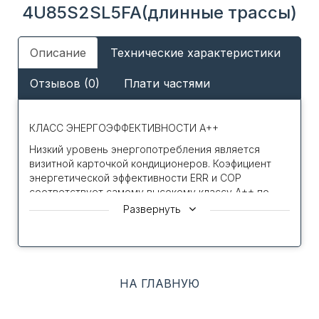
4U85S2SL5FA(длинные трассы)
Описание
Технические характеристики
Отзывов (0)
Плати частями
КЛАСС ЭНЕРГОЭФФЕКТИВНОСТИ A++
Низкий уровень энергопотребления является
визитной карточкой кондиционеров. Коэфициент
энергетической эффективности ERR и COP
соответствует самому высокому классу A++ по
международной классификации европейской
Развернуть
сертификационной организации Eurovent
РАБОТА НА ОБОГРЕВ ДО -15С
Эффективная работа на обогрев до –15 °С
предоставляет возможность использовать систему
НА ГЛАВНУЮ
кондиционирования в качестве дополнительного
источника тепла в межсезонье и в зимний период