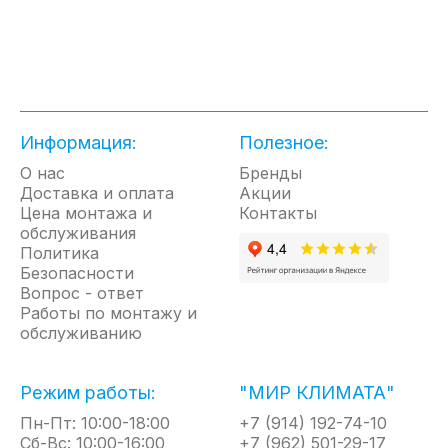
времени.
ИНВЕРТОРНЫЙ КОМПРЕССОР С ТЕХНОЛОГИЕЙ A-
PAM
Использование инверторного компрессора с
технологией амплитудной модуляции сигнала A-Pam
позволяет уменьшить энергопотребление. В таких
Информация:
Полезное:
компрессорах расширен диапазон регулирования
производительности. Выход в заданный режим
О нас
Бренды
эксплуатации осуществляется значительно
Доставка и оплата
Акции
быстрее
Цена монтажа и
Контакты
обслуживания
ШИРОКИЙ ДИАПАЗОН НАПРЯЖЕНИЙ
Политика
Диапазон рабочего напряжения питания для
Безопасности
кондиционеров линейки Super Match может
Вопрос - ответ
колебаться от 208 до 240В. Таким образом,
Работы по монтажу и
колебания в сети питающего напряжения не
обслуживанию
окажут влияние на надежность компрессора
РЕЖИМ ДЕЖУРНОГО ОТОПЛЕНИЯ +10С
Режим работы:
"МИР КЛИМАТА"
Это бывает удобно, если вы не используете данное
Пн-Пт: 10:00-18:00
помещение постоянно. В этом режиме
+7 (914) 192-74-10
Сб-Вс: 10:00-16:00
кондиционер будет поддерживать температуру 10°
+7 (962) 501-29-17