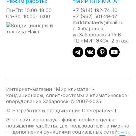
Режим работы:
"МИР КЛИМАТА"
Максимальное количество подключаемых
Пн-Пт: 10:00-18:00
+7 (914) 192-74-10
внутренних блоков - до 5-ти
Сб-Вс: 10:00-16:00
+7 (962) 501-29-17
Сезонная энергоэффективность класса А+++/
mirklimata-dv@mail.ru
А++
г. Хабаровск,
Режим охлаждения при температуре
ул.Хабаровская 15 В
наружного воздуха до -10°С
ТЦ «МИРЭКС», 2 этаж
Максимальная общая длина трассы до 75м, до
каждого блока до 25м
Сделано в Южной Корее
Интернет-магазин "Мир климата" -
кондиционеры, сплит-системы и климатическое
оборудование Хабаровск © 2007-2025
© Разработка и продвижение Cherepanov-IT
Этот сайт использует файлы cookie с целью
повышения удобства для пользователя, а именно
— дополнения функциями социальных сетей,