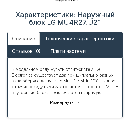
Характеристики: Наружный
блок LG MU4R27.U21
Описание
Технические характеристики
Отзывов (0)
Плати частями
В модельном ряду мульти сплит-систем LG
Electronics существует два принципиально разных
вида оборудования - это Multi F и Multi FDX главное
отличие между ними заключается в том что к Multi F
внутренние блоки подключаются напрямую к
наружному блоку, а в Multi FDX подключение к
Развернуть
наружному блоку производит через специальные
блоки распределители, что позволяет расширить
максимальное количество внутренних блоков до 9
и увеличить суммарную длину трассы до 145 м.
Важным следует отметить, что в отличие от