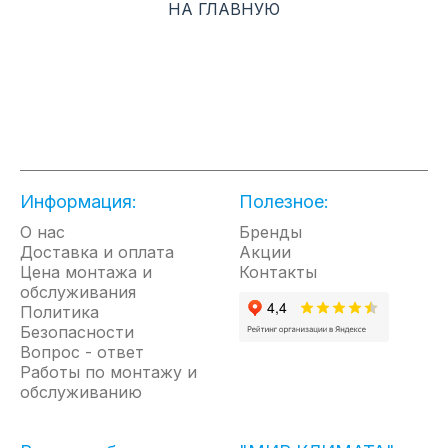
НА ГЛАВНУЮ
аналогичных Multi FDX, представленных на рынке
кондиционирования, отвод конденсата от блоков-
распределителей PMBD осуществлять не нужно,
что, во-первых, упрощает процедуру монтажа, во-
вторых, удешевляет ее.
Сердцем мульти сплит-систем LG являются
инновационные бесщеточные инверторные BLDC
компрессоры Twin-Rotary R1. ""Двойной""
инверторный компрессор нового поколения
Информация:
Полезное:
усовершенствован и обладает улучшенной
производительностью, а также низким уровнем
О нас
Бренды
шума.
Доставка и оплата
Акции
Цена монтажа и
Покрытие теплообменника внешнего блока Black
Контакты
обслуживания
Fin. Технология Black Fin обеспечивает двухслойное
Политика
двустороннее покрытие и гарантирует
Безопасности
непревзойденную коррозионную стойкость даже
Вопрос - ответ
при самых сложных условиях эксплуатации, а
Работы по монтажу и
гидрофильная пленка на поверхности покрытия
обслуживанию
сокращает образование конденсата и повышает
долговечность оборудования.
ХАРАКТЕРИСТИКИ