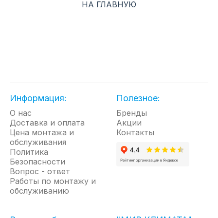
НА ГЛАВНУЮ
аналогичных Multi FDX, представленных на рынке
кондиционирования, отвод конденсата от блоков-
распределителей PMBD осуществлять не нужно,
что, во-первых, упрощает процедуру монтажа, во-
вторых, удешевляет ее.
Сердцем мульти сплит-систем LG являются
инновационные бесщеточные инверторные BLDC
компрессоры Twin-Rotary R1. ""Двойной""
инверторный компрессор нового поколения
Информация:
Полезное:
усовершенствован и обладает улучшенной
производительностью, а также низким уровнем
О нас
Бренды
шума.
Доставка и оплата
Акции
Цена монтажа и
Покрытие теплообменника внешнего блока Black
Контакты
обслуживания
Fin. Технология Black Fin обеспечивает двухслойное
Политика
двустороннее покрытие и гарантирует
Безопасности
непревзойденную коррозионную стойкость даже
Вопрос - ответ
при самых сложных условиях эксплуатации, а
Работы по монтажу и
гидрофильная пленка на поверхности покрытия
обслуживанию
сокращает образование конденсата и повышает
долговечность оборудования.
ХАРАКТЕРИСТИКИ