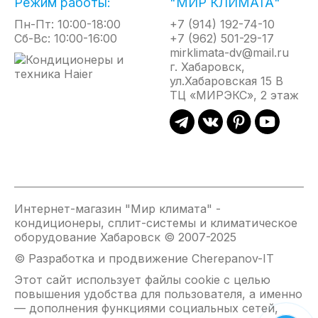
Режим работы:
"МИР КЛИМАТА"
Максимальное количество подключаемых
Пн-Пт: 10:00-18:00
+7 (914) 192-74-10
внутренних блоков - до 5-ти
Сб-Вс: 10:00-16:00
+7 (962) 501-29-17
Сезонная энергоэффективность класса А+++/
mirklimata-dv@mail.ru
А++
г. Хабаровск,
Режим охлаждения при температуре
ул.Хабаровская 15 В
наружного воздуха до -10°С
ТЦ «МИРЭКС», 2 этаж
Максимальная общая длина трассы до 75м, до
каждого блока до 25м
Сделано в Южной Корее
Интернет-магазин "Мир климата" -
кондиционеры, сплит-системы и климатическое
оборудование Хабаровск © 2007-2025
© Разработка и продвижение Cherepanov-IT
Этот сайт использует файлы cookie с целью
повышения удобства для пользователя, а именно
— дополнения функциями социальных сетей,