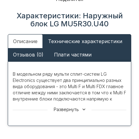
Характеристики: Наружный
блок LG MU5R30.U40
Описание
Технические характеристики
Отзывов (0)
Плати частями
В модельном ряду мульти сплит-систем LG
Electronics существует два принципиально разных
вида оборудования - это Multi F и Multi FDX главное
отличие между ними заключается в том что к Multi F
внутренние блоки подключаются напрямую к
наружному блоку, а в Multi FDX подключение к
Развернуть
наружному блоку производит через специальные
блоки распределители, что позволяет расширить
максимальное количество внутренних блоков до 9
и увеличить суммарную длину трассы до 145 м.
Важным следует отметить, что в отличие от