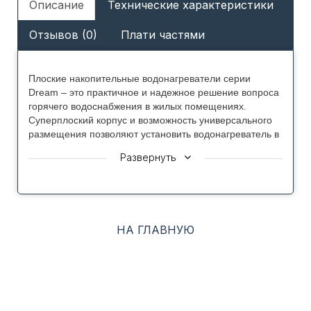
Описание
Технические характеристики
Отзывов (0)
Плати частями
Плоские накопительные водонагреватели серии
Dream – это практичное и надежное решение вопроса
горячего водоснабжения в жилых помещениях.
Суперплоский корпус и возможность универсального
размещения позволяют установить водонагреватель в
любом пространстве и при наличии нестандартных
Развернуть
условий монтажа. Мощный медный ТЭН,
нержавеющий внутренний бак и интуитивно-понятное
механическое управление с индикацией, являются
залогом надежности и комфорта.
НА ГЛАВНУЮ
Преимущества Thermex Dream:
Компактный корпус. Водонагреватели Thermex
Dream созданы по технологии Double Tank –