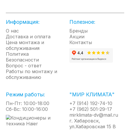
внутренний бак состоит из двух соединенных
между собой вытянутых цилиндра, благодаря
чему корпус становится узким и удобным для
Информация:
Полезное:
размещения даже в небольшом пространстве.
При этом сохраняется устойчивость к
О нас
Бренды
гидроударам и не теряется объем
Доставка и оплата
Акции
водонагревателя.
Цена монтажа и
Контакты
Универсальный монтаж на стену. Все модели
обслуживания
серии Dream можно установить, как
Политика
вертикальном, так и горизонтальном положении,
Безопасности
а расположение подводки будет нижним и
Вопрос - ответ
боковым соответственно.
Работы по монтажу и
Нержавеющий внутренний бак. Технология G.5 с
обслуживанию
использованием холодной сварки и
качественных материалов – нержавеющей стали
с легирующими свойствами, повышает
Режим работы:
"МИР КЛИМАТА"
износоустойчивость и надежность
Пн-Пт: 10:00-18:00
водонагревателя, а также не позволяет
+7 (914) 192-74-10
Сб-Вс: 10:00-16:00
образоваться коррозии на сварных швах, что
+7 (962) 501-29-17
подтверждается 7 летней гарантией на
mirklimata-dv@mail.ru
внутренний бак.
г. Хабаровск,
Простое управление с динамической
ул.Хабаровская 15 В