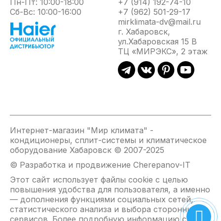
Пн-Пт: 10:00-18:00
+7 (914) 192-74-10
на основе титана. Такой нагревательный элемент
Сб-Вс: 10:00-16:00
+7 (962) 501-29-17
отличается устойчивостью к коррозии, прочностью и
mirklimata-dv@mail.ru
долговечностью;
г. Хабаровск,
Удобное механическое управление. На фронтальной
ул.Хабаровская 15 В
панели Thermex Ceramik расположена панель
ТЦ «МИРЭКС», 2 этаж
управления - механический регулятор температуры и
кнопки переключения режимов мощности. На
температурной шкале предусмотрена отметка Eco -
оптимальное сочетание нагрева воды и расхода
электроэнергии. При этом механические настройки
сохраняются после отключения водонагревателя и в
случае перебоя в электросети;
Вариативные настройки. Thermex Ceramik имеет три
Интернет-магазин "Мир климата" -
режима мощности - стандартный, экономичный и
кондиционеры, сплит-системы и климатическое
ускоренный. Минимальная мощность работы - 700
оборудование Хабаровск © 2007-2025
Вт, что позволяет использовать водонагреватель
© Разработка и продвижение Cherepanov-IT
даже в маломощных сетях;
Безопасность. В серии Thermex Ceramik
Этот сайт использует файлы cookie с целью
предусмотрена расположенная на шнуре защита от
повышения удобства для пользователя, а именно
поражения электрическим током, а также
— дополнения функциями социальных сетей,
установлены другие системы безопасности, включая
статистического анализа и выбора сторонних
защиту от перегрева и перепадов давления в
сервисов. Более подробную информацию см. на