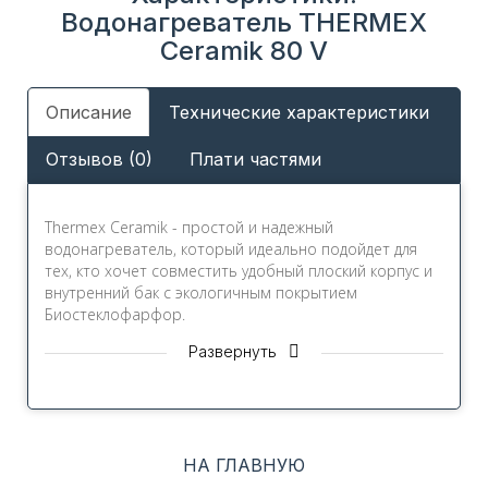
Водонагреватель THERMEX
Ceramik 80 V
Описание
Технические характеристики
Отзывов (0)
Плати частями
Thermex Ceramik - простой и надежный
водонагреватель, который идеально подойдет для
тех, кто хочет совместить удобный плоский корпус и
внутренний бак с экологичным покрытием
Биостеклофарфор.
Развернуть
Преимущества Thermex
Ceramik:
НА ГЛАВНУЮ
Удобный корпус для компактного размещения.