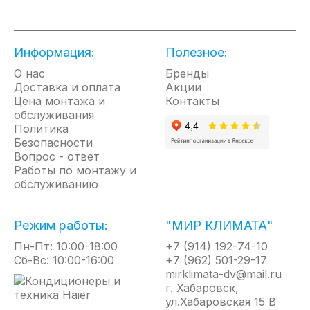
• Идеальное соотношение дизайна и
производительности
• Экономия электроэнергии до 14%
• Эмалевое покрытие TitanShield
Информация:
Полезное:
защищает внутренний бак от коррозии
О нас
Бренды
• Трехступенчатая электронная система
Доставка и оплата
Акции
защиты
Цена монтажа и
Контакты
• Защита от перегрева
обслуживания
• Сверхпрочный бак - тестирование при
Политика
16 атм
Безопасности
Вопрос - ответ
• Увеличенный магниевый анод для
Работы по монтажу и
дополнительной защиты
обслуживанию
• Профессиональная система защиты от
бактерий
• Предохранительный клапан в
Режим работы:
"МИР КЛИМАТА"
комплекте
Пн-Пт: 10:00-18:00
+7 (914) 192-74-10
• 5 лет гарантии на внутренний бак
Сб-Вс: 10:00-16:00
+7 (962) 501-29-17
mirklimata-dv@mail.ru
г. Хабаровск,
ул.Хабаровская 15 В