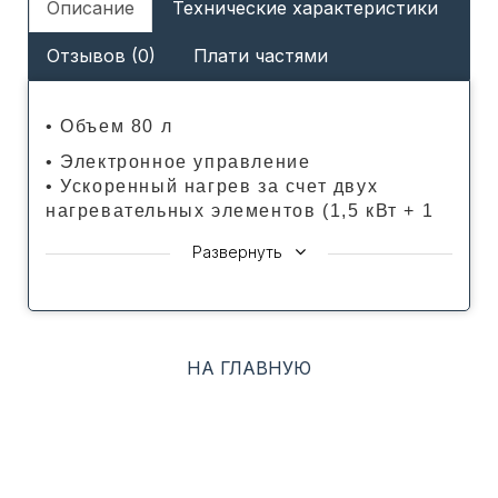
Описание
Технические характеристики
Отзывов (0)
Плати частями
• Объем 80 л
• Электронное управление
• Ускоренный нагрев за счет двух
нагревательных элементов (1,5 кВт + 1
кВт)
Развернуть
• Передовая конструкция для быстрого
нагрева и экономии электроэнергии
• Точная настройка и отображение
температуры
• Глубина 27 см экономит пространство
НА ГЛАВНУЮ
• Возможность горизонтального и
вертикального монтажа
• +16% горячей воды за то же время
благодаря технологии WaterPlus
• Cистема автодиагностики