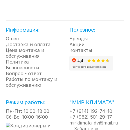
Подключение к Wi-Fi дает возможность
удаленного управления нагревом воды из любой
точки мира. Это позволит не только нагреть воду
к вашему приходу до необходимой температуры, но
и значительно снизить затраты на
Информация:
Полезное:
электроэнергию.
О нас
Технология SMART MEMORY
Бренды
Доставка и оплата
Акции
Это технология запоминаний привычек
Цена монтажа и
Контакты
пользователя. После первых 14 дней знакомства
обслуживания
водонагревателя с вашими привычками вы
Политика
можете больше не задумываться об управлении
Безопасности
водонагревателя, прибор на основе опыта вашего
Вопрос - ответ
использования составит алгоритм, по которому в
Работы по монтажу и
дальнейшем будет работать, — водонагреватель
обслуживанию
сам решит, когда ему необходимо подготовить
горячую воду.
Режим работы:
"МИР КЛИМАТА"
Электронный анод
Водонагреватели серии оснащены активным
Пн-Пт: 10:00-18:00
+7 (914) 192-74-10
анодом (электронным анодом). Анод представляет
Сб-Вс: 10:00-16:00
+7 (962) 501-29-17
собой титановый стержень и обеспечивает защиту
mirklimata-dv@mail.ru
от коррозии всегда, когда водонагреватель
г. Хабаровск,