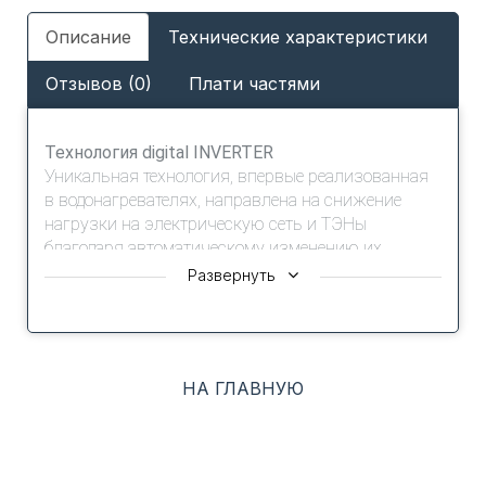
Описание
Технические характеристики
Отзывов (0)
Плати частями
Технология digital INVERTER
Уникальная технология, впервые реализованная
в водонагревателях, направлена на снижение
нагрузки на электрическую сеть и ТЭНы
благодаря автоматическому изменению их
мощности. Другим словами, ТЭНы сами
Развернуть
подстраиваются и подогревают воду внутри
водонагревателя на такой мощности, которая в
данный отрезок времени объективно необходима.
Благодаря этой технологии экономится и
НА ГЛАВНУЮ
электроэнергия и ресурс работы нагревательных
элементов, так как ТЭНы больше не работают на
полную, когда это не нужно.
Встроенный Wi-Fi