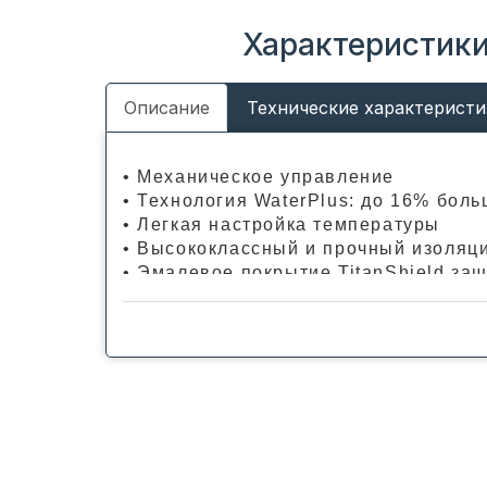
Характеристики:
Описание
Технические характеристи
• Механическое управление
• Технология WaterPlus: до 16% бол
• Легкая настройка температуры
• Высококлассный и прочный изоляц
• Эмалевое покрытие TitanShield за
• Увеличенный магниевый анод для 
• Обновленный дизайн фронтальной 
• Разработан в Италии
• Предохранительный клапан в комп
• 5 лет гарантии на внутренний бак