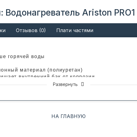
 Водонагреватель Ariston PRO1
ки
Отзывов (0)
Плати частями
ьше горячей воды
ионный материал (полиуретан)
щищает внутренний бак от коррозии
борьбы с коррозией
Развернуть
части в форме волны
лекте
НА ГЛАВНУЮ