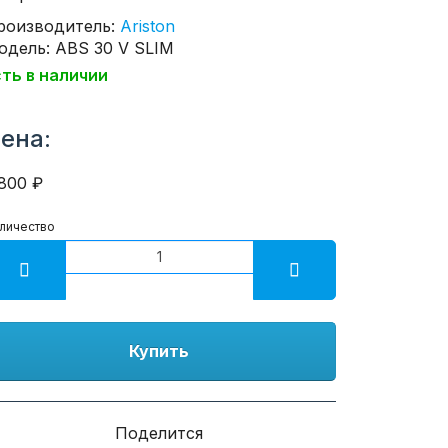
роизводитель:
Ariston
одель: ABS 30 V SLIM
сть в наличии
ена:
800 ₽
личество
Купить
Поделится