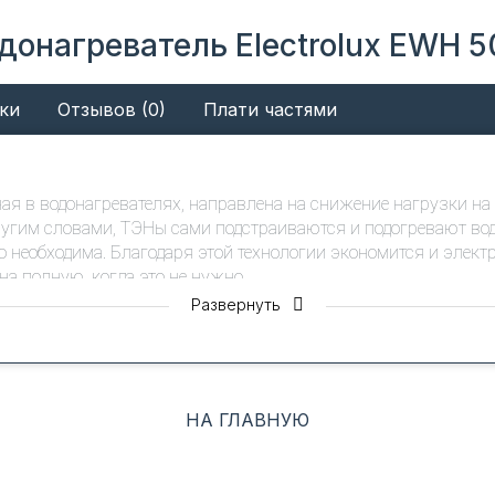
онагреватель Electrolux EWH 50 
ки
Отзывов (0)
Плати частями
ая в водонагревателях, направлена на снижение нагрузки на
гим словами, ТЭНы сами подстраиваются и подогревают воду
о необходима. Благодаря этой технологии экономится и элект
на полную, когда это не нужно.
Развернуть
нного управления нагревом воды из любой точки мира. Это по
начительно снизить затраты на электроэнергию.
ователя. После первых 14 дней знакомства водонагревателя
НА ГЛАВНУЮ
, прибор на основе опыта вашего использования составит ал
 ему необходимо подготовить горячую воду.