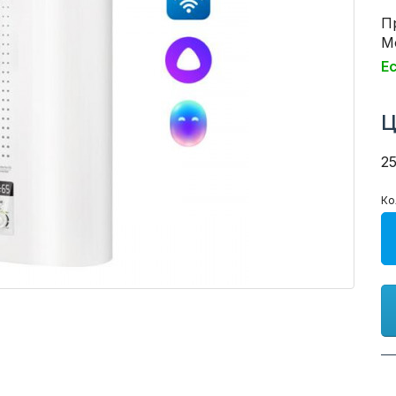
П
Мо
Е
Ц
2
Ко