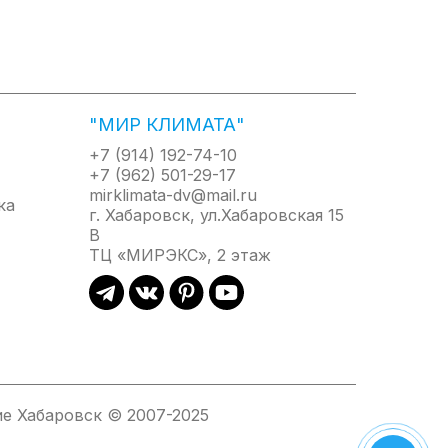
вый стержень и обеспечивает защиту от
их стенок водонагревателя от коррозии в
 контакта с водой. ТЭНы располагаются в
"МИР КЛИМАТА"
азование на них накипи и значительно
+7 (914) 192-74-10
+7 (962) 501-29-17
mirklimata-dv@mail.ru
аботок (нагрев до 70°С) воды внутри
г. Хабаровск, ул.Хабаровская 15
тивно размножающиеся при долгом
В
ТЦ «МИРЭКС», 2 этаж
+4 °С и автоматически поддерживает. Вы
 Для активации режима достаточно нажать одну
рибор от избыточного давления, а устройство
е Хабаровск © 2007-2025
озионных легирующих элементов, таких как