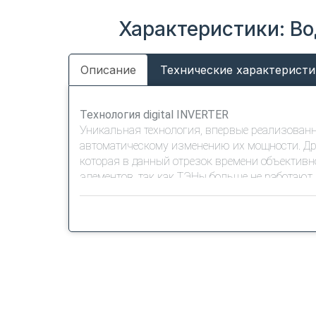
Характеристики: Вод
Описание
Технические характеристи
Технология digital INVERTER
Уникальная технология, впервые реализованн
автоматическому изменению их мощности. Дру
которая в данный отрезок времени объективн
элементов, так как ТЭНы больше не работают 
Встроенный Wi-Fi
Подключение к Wi-Fi дает возможность удале
приходу до необходимой температуры, но и з
Технология SMART MEMORY
Это технология запоминаний привычек польз
задумываться об управлении водонагревателя
работать, — водонагреватель сам решит, когда
Электронный анод