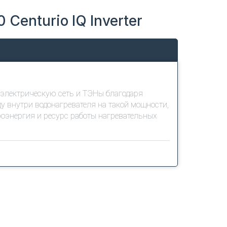
Centurio IQ Inverter
 электрическую сеть и ТЭНы благодаря
 внутри водонагревателя на такой мощности,
роэнергия и ресурс работы нагревательных
зволит не только нагреть воду к вашему
 с вашими привычками вы можете больше не
горитм, по которому в дальнейшем будет