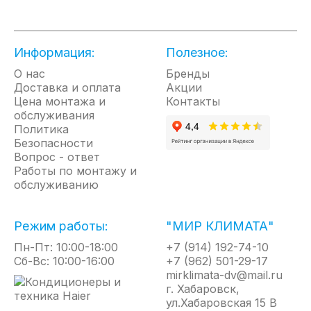
• Идеальное соотношение дизайна и
производительности
• Экономия электроэнергии до 14%
• Эмалевое покрытие TitanShield
Информация:
Полезное:
защищает внутренний бак от коррозии
О нас
Бренды
• Трехступенчатая электронная система
Доставка и оплата
Акции
защиты
Цена монтажа и
Контакты
• Защита от перегрева
обслуживания
• Сверхпрочный бак - тестирование при
Политика
16 атм
Безопасности
Вопрос - ответ
• Увеличенный магниевый анод для
Работы по монтажу и
дополнительной защиты
обслуживанию
• Профессиональная система защиты от
бактерий
• Предохранительный клапан в
Режим работы:
"МИР КЛИМАТА"
комплекте
Пн-Пт: 10:00-18:00
+7 (914) 192-74-10
• 5 лет гарантии на внутренний бак
Сб-Вс: 10:00-16:00
+7 (962) 501-29-17
mirklimata-dv@mail.ru
г. Хабаровск,
ул.Хабаровская 15 В