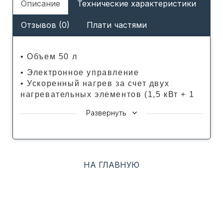
Описание
Технические характеристики
Отзывов (0)
Плати частями
• Объем 50 л
• Электронное управление
• Ускоренный нагрев за счет двух
нагревательных элементов (1,5 кВт + 1
кВт)
Развернуть
• Передовая конструкция для быстрого
нагрева и экономии электроэнергии
• Точная настройка и отображение
температуры
• Глубина 27 см экономит пространство
НА ГЛАВНУЮ
• Возможность горизонтального и
вертикального монтажа
• +16% горячей воды за то же время
благодаря технологии WaterPlus
• Cистема автодиагностики