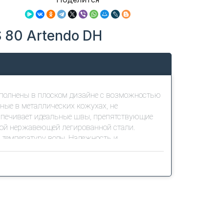
 80 Artendo DH
ыполнены в плоском дизайне с возможностью
ные в металлических кожухах, не
спечивает идеальные швы, препятствующие
ной нержавеющей легированной стали.
 температуру воды. Надежность и
него бака и Life-тестом на 160 000 циклов