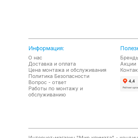
• Система сухих нагревательных элементов D
• Универсальный монтаж
• Технология лазерной сварки
• Многоуровневая система безопасности и за
• Рекордная гарантия 8 лет
Информация:
Полез
О нас
Бренд
Доставка и оплата
Акции
Цена монтажа и обслуживания
Контак
Политика Безопасности
Вопрос - ответ
Работы по монтажу и
обслуживанию
Интернет-магазин "Мир климата" - кондиц