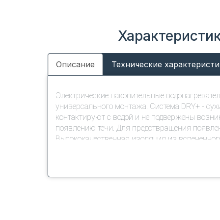
Характеристик
Описание
Технические характеристи
Электрические накопительные водонагреват
универсального монтажа. Система DRY+ - сух
контактируют с водой и не подвержены возн
появлению течи. Для предотвращения появле
Высококачественная изоляция из вспененного
долговечность эксплуатации обеспечивается 
нагрева, и подтверждается премиальной гаран
Отличительные особенности