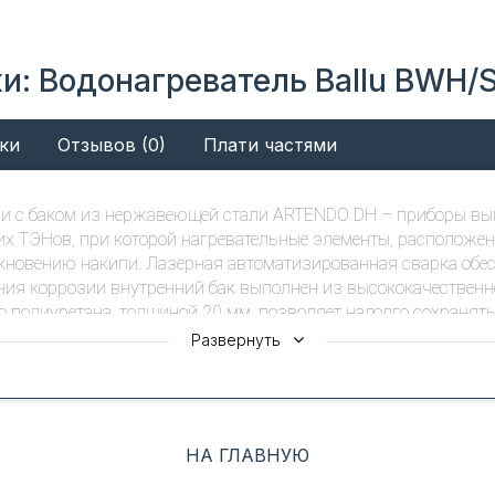
и: Водонагреватель Ballu BWH/S
ки
Отзывов (0)
Плати частями
ели с баком из нержавеющей стали ARTENDO DH – приборы в
их ТЭНов, при которой нагревательные элементы, расположен
икновению накипи. Лазерная автоматизированная сварка обе
ния коррозии внутренний бак выполнен из высококачествен
 полиуретана, толщиной 20 мм, позволяет надолго сохранять
шестиступенчатым контролем качества сварочных швов внутрен
Развернуть
тией — 8 лет.
НА ГЛАВНУЮ