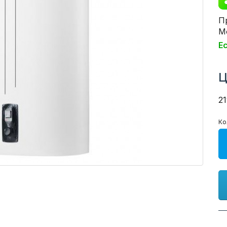
П
М
Е
Ц
2
Ко