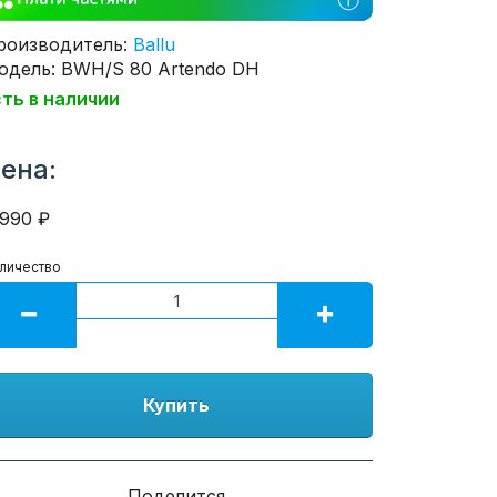
роизводитель:
Ballu
одель: BWH/S 80 Artendo DH
сть в наличии
ена:
1990 ₽
личество
Купить
Поделится