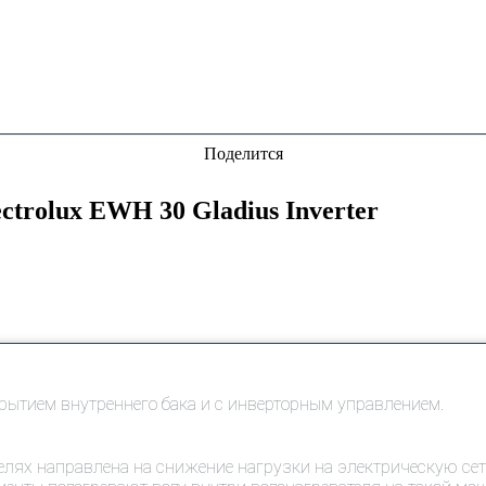
Поделится
trolux EWH 30 Gladius Inverter
ытием внутреннего бака и с инверторным управлением.
телях направлена на снижение нагрузки на электрическую се