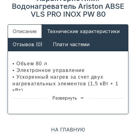
Водонагреватель Ariston ABSE
VLS PRO INOX PW 80
Описание
Технические характеристики
Отзывов (0)
Плати частями
• Объем 80 л
• Электронное управление
• Ускоренный нагрев за счет двух
нагревательных элементов (1,5 кВт + 1
кВт)
• Передовая конструкция для быстрого
Развернуть
нагрева и экономии электроэнергии
• Точная настройка и отображение
температуры
• Глубина 27 см экономит пространство
НА ГЛАВНУЮ
• Возможность горизонтального и