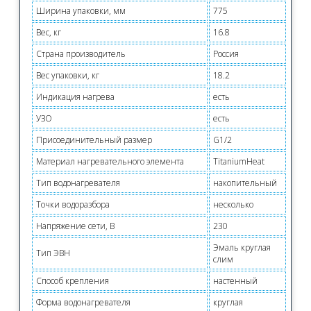
Ширина упаковки, мм
775
Вес, кг
16.8
Страна производитель
Россия
Вес упаковки, кг
18.2
Индикация нагрева
есть
УЗО
есть
Присоединительный размер
G1/2
Материал нагревательного элемента
TitaniumHeat
Тип водонагревателя
накопительный
Точки водоразбора
несколько
Напряжение сети, В
230
Эмаль круглая
Тип ЭВН
слим
Способ крепления
настенный
Форма водонагревателя
круглая