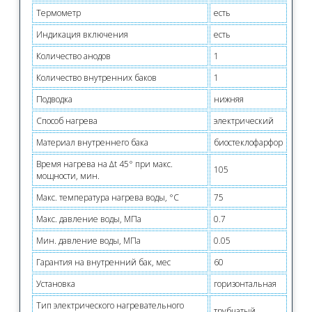
Термометр
есть
Индикация включения
есть
Количество анодов
1
Количество внутренних баков
1
Подводка
нижняя
Способ нагрева
электрический
Материал внутреннего бака
биостеклофарфор
Время нагрева на ∆t 45° при макс.
105
мощности, мин.
Макс. температура нагрева воды, °С
75
Макс. давление воды, МПа
0.7
Мин. давление воды, МПа
0.05
Гарантия на внутренний бак, мес
60
Установка
горизонтальная
Тип электрического нагревательного
трубчатый