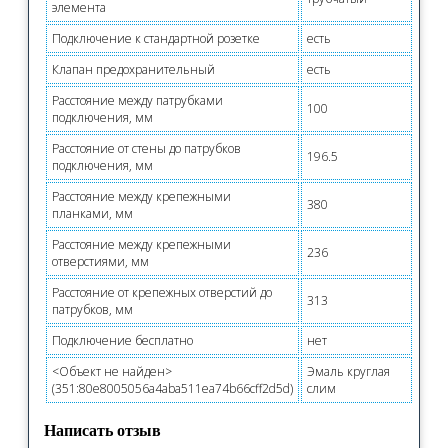
элемента
Подключение к стандартной розетке
есть
Клапан предохранительный
есть
Расстояние между патрубками
100
подключения, мм
Расстояние от стены до патрубков
196.5
подключения, мм
Расстояние между крепежными
380
планками, мм
Расстояние между крепежными
236
отверстиями, мм
Расстояние от крепежных отверстий до
313
патрубков, мм
Подключение бесплатно
нет
<Объект не найден>
Эмаль круглая
(351:80e8005056a4aba511ea74b66cff2d5d)
слим
Написать отзыв