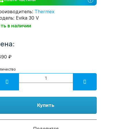
роизводитель:
Thermex
дель: Evika 30 V
сть в наличии
ена:
490 ₽
личество
Купить
Поделится