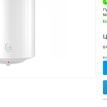
П
Мо
Е
Ц
6
Ко