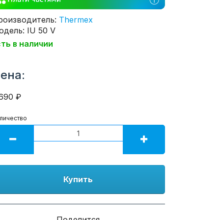
роизводитель:
Thermex
дель: IU 50 V
сть в наличии
ена:
690 ₽
личество
Купить
Поделится