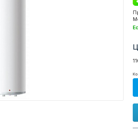
П
Мо
Е
Ц
11
Ко