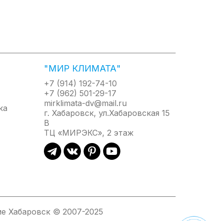
ых кнопок и механического регулятора, а яркая
ом отличается от них ультратонким корпусом и,
тель даже в самых маленьких ванных комнатах и
"МИР КЛИМАТА"
+7 (914) 192-74-10
+7 (962) 501-29-17
mirklimata-dv@mail.ru
г. Хабаровск, ул.Хабаровская 15
В
ТЦ «МИРЭКС», 2 этаж
е Хабаровск © 2007-2025