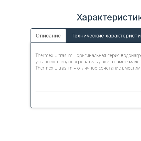
Характеристик
Описание
Технические характеристи
Thermex Ultraslim - оригинальная серия водонаг
установить водонагреватель даже в самые мале
Thermex Ultraslim – отличное сочетание вмести
Преимущества Thermex Ultras
Безопасность: внутренний бак водонагревателя
проблемы водонагревателей. Такое решение обес
бака;
Экономия средств: надёжное теплоизоляционное
на солнце и механических повреждений, но и до
Экономия времени: теплоизоляция водонагревате