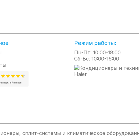
отовит горячую воду максимально быстро;
агрева устанавливаются на нижней панели с помощью эргономичн
рвого взгляда напоминает классические круглые модели, но при эт
27 см. Таким образом, стало возможно расположить водонагрева
артной планировкой.
ное:
Режим работы:
 Ultraslim:
ы
Пн-Пт: 10:00-18:00
Сб-Вс: 10:00-16:00
ты
im:
 титана;
ионеры, сплит-системы и климатическое оборудовани
т выгорания и механических повреждений;