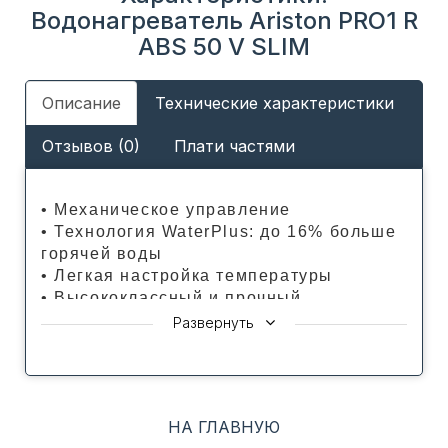
Водонагреватель Ariston PRO1 R
ABS 50 V SLIM
Описание
Технические характеристики
Отзывов (0)
Плати частями
• Механическое управление
• Технология WaterPlus: до 16% больше
горячей воды
• Легкая настройка температуры
• Высококлассный и прочный
изоляционный материал (полиуретан)
Развернуть
• Эмалевое покрытие TitanShield
защищает внутренний бак от коррозии
• Увеличенный магниевый анод для
борьбы с коррозией
НА ГЛАВНУЮ
• Обновленный дизайн фронтальной