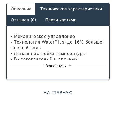
Описание
Технические характеристики
Отзывов (0)
Плати частями
• Механическое управление
• Технология WaterPlus: до 16% больше
горячей воды
• Легкая настройка температуры
• Высококлассный и прочный
изоляционный материал (полиуретан)
Развернуть
• Внутренний бак из нержавеющей стали
• Увеличенный магниевый анод для
борьбы с коррозией
• Обновленный дизайн фронтальной
НА ГЛАВНУЮ
части в форме волны
• Разработан в Италии
• Предохранительный клапан в
комплекте