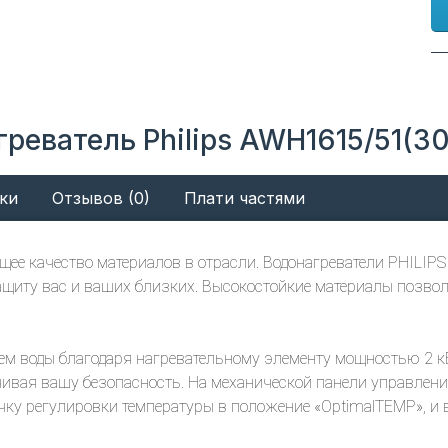
греватель Philips AWH1615/51(3
ки
Отзывов (0)
Плати частями
щее качество материалов в отрасли. Водонагреватели PHILIPS
щиту вас и ваших близких. Высокостойкие материалы позво
ем воды благодаря нагревательному элементу мощностью 2 к
ечивая вашу безопасность. На механической панели управле
чку регулировки температуры в положение «OptimalTEMP», и 