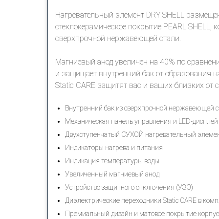
Нагревательный элемент DRY SHELL размещен 
стеклокерамическое покрытие PEARL SHELL, к
сверхпрочной нержавеющей стали.
Магниевый анод увеличен на 40% по сравнени
и защищает внутренний бак от образования 
Static CARE защитят вас и ваших близких от с
Внутренний бак из сверхпрочной нержавеющей 
Механическая панель управления и LED-дисплей
Двухступенчатый СУХОЙ нагревательный элемен
Индикаторы нагрева и питания
Индикация температуры воды
Увеличенный магниевый анод
Устройство защитного отключения (УЗО)
Диэлектрические переходники Static CARE в комп
Премиальный дизайн и матовое покрытие корпус