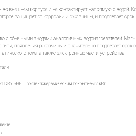
во внешнем корпусе и не контактирует напрямую с водой. Ко
оторое защищает от коррозии и ржавчины, и продлевает срок
ю с обычными анодами аналогичных водонагревателей. Магни
накипи, появления ржавчины и значительно продлевает срок
татического тока, а также электронные части устройства.
стали
т DRY SHELL со стеклокерамическим покрытием 2 кВт
лекте
а