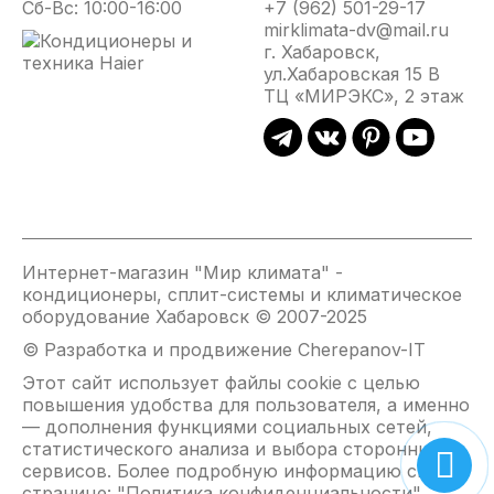
Сб-Вс: 10:00-16:00
+7 (962) 501-29-17
устройства.
mirklimata-dv@mail.ru
г. Хабаровск,
Внутренний бак из сверхпрочной нержавеющей стали
ул.Хабаровская 15 В
ТЦ «МИРЭКС», 2 этаж
Электронная панель управления и LED-дисплей
СУХОЙ нагревательный элемент DRY SHELL с
стеклокерамическим покрытием 2кВт
Индикаторы нагрева и питания
Индикация температуры воды
Электронный анод, не требующий замены
Интернет-магазин "Мир климата" -
Устройство защитного отключения (УЗО)
кондиционеры, сплит-системы и климатическое
Диэлектрические переходники Static CARE в
оборудование Хабаровск © 2007-2025
комплекте
© Разработка и продвижение Cherepanov-IT
Премиальный дизайн и матовое покрытие корпуса
Этот сайт использует файлы cookie с целью
Модели с объемом внутреннего бака 50 и 80л
повышения удобства для пользователя, а именно
— дополнения функциями социальных сетей,
статистического анализа и выбора сторонних
сервисов. Более подробную информацию см. на
странице: "
Политика конфиденциальности
".