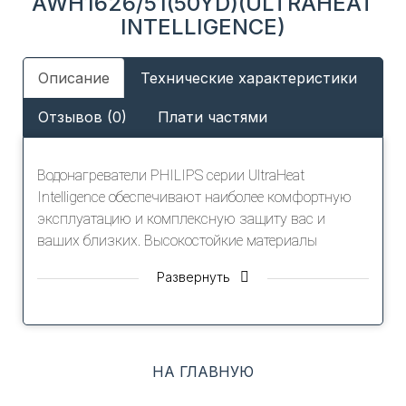
AWH1626/51(50YD)(ULTRAHEAT
INTELLIGENCE)
Описание
Технические характеристики
Отзывов (0)
Плати частями
Водонагреватели PHILIPS серии UltraHeat
Intelligence обеспечивают наиболее комфортную
эксплуатацию и комплексную защиту вас и
ваших близких. Высокостойкие материалы
позволяют водонагревателю прослужить на 40%
Развернуть
дольше.
Водонагреватель быстро нагреет большой объем
воды благодаря нагревательному элементу
мощностью 2 кВт. Специальное устройство
НА ГЛАВНУЮ
защитного отключения предотвратит утечку тока,